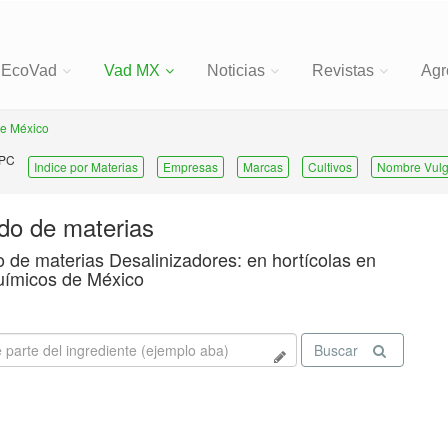
EcoVad
Vad MX
Noticias
Revistas
Agr
de México
 PC
Indice por Materias
Empresas
Marcas
Cultivos
Nombre Vulg
ado de materias
o de materias Desalinizadores: en hortícolas en
uímicos de México
Buscar