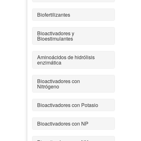
Biofertilizantes
Bioactivadores y
Bioestimulantes
Aminoácidos de hidrólisis
enzimática
Bioactivadores con
Nitrógeno
Bioactivadores con Potasio
Bioactivadores con NP