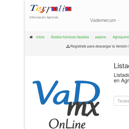
Información Agrícola
Vademecum
inicio
Ácidos húmicos líquidos
pepino
Agroquími
Registrate para descargar la Versión
List
Listad
en Agr