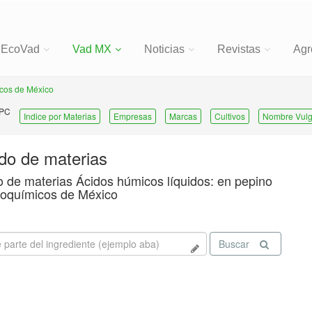
EcoVad
Vad MX
Noticias
Revistas
Agr
cos de México
 PC
Indice por Materias
Empresas
Marcas
Cultivos
Nombre Vulg
ado de materias
o de materias Ácidos húmicos líquidos: en pepino
oquímicos de México
Buscar