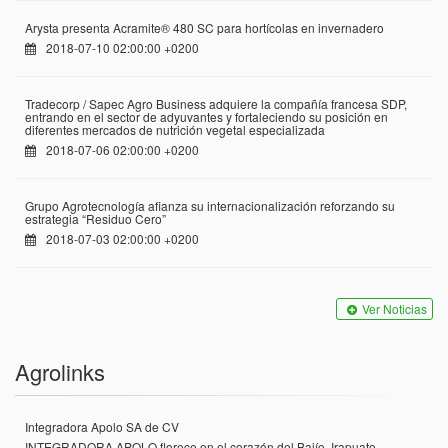
Arysta presenta Acramite® 480 SC para hortícolas en invernadero
2018-07-10 02:00:00 +0200
Tradecorp / Sapec Agro Business adquiere la compañía francesa SDP,
entrando en el sector de adyuvantes y fortaleciendo su posición en
diferentes mercados de nutrición vegetal especializada
2018-07-06 02:00:00 +0200
Grupo Agrotecnología afianza su internacionalización reforzando su
estrategia “Residuo Cero”
2018-07-03 02:00:00 +0200
Ver Noticias
Agrolinks
Integradora Apolo SA de CV
INTEGRADORA APOLO florece en el corazón del Bajío, Irapuato,