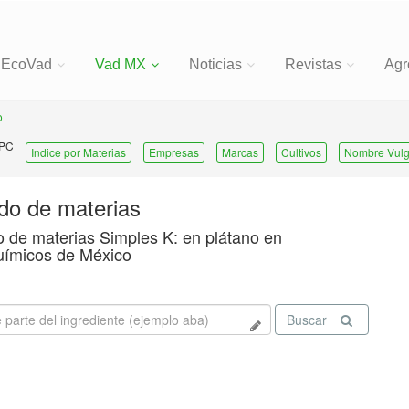
EcoVad
Vad MX
Noticias
Revistas
Agr
o
 PC
Indice por Materias
Empresas
Marcas
Cultivos
Nombre Vulg
ado de materias
o de materias Simples K: en plátano en
uímicos de México
Buscar