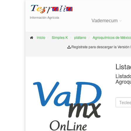
Información Agrícola
Vademecum
inicio
Simples K
plátano
Agroquímicos de Méxic
Registrate para descargar la Versión
List
Listad
Agroq