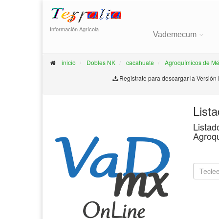
Información Agrícola
Vademecum
inicio
Dobles NK
cacahuate
Agroquímicos de Mé
Registrate para descargar la Versión
List
Listad
Agroq