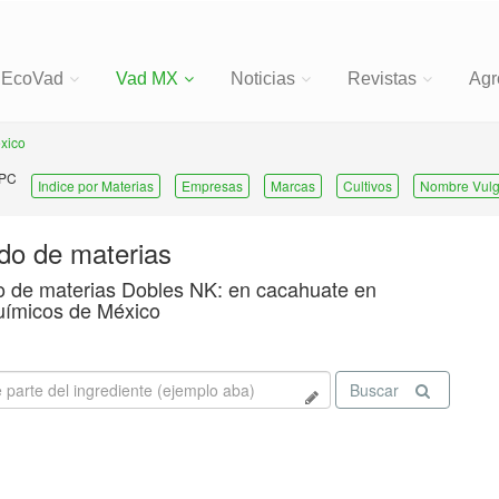
EcoVad
Vad MX
Noticias
Revistas
Agr
xico
 PC
Indice por Materias
Empresas
Marcas
Cultivos
Nombre Vulg
ado de materias
o de materias Dobles NK: en cacahuate en
uímicos de México
Buscar