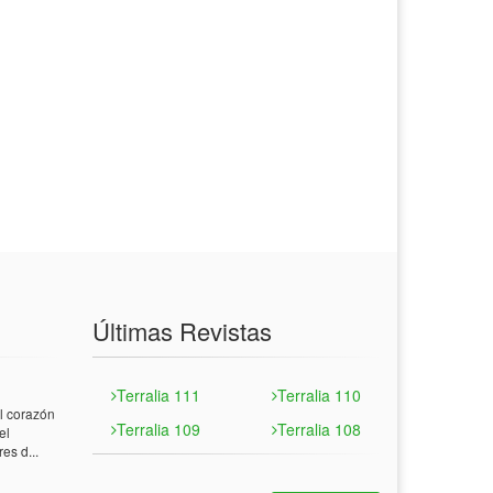
Últimas Revistas
Terralia 111
Terralia 110
 corazón
Terralia 109
Terralia 108
el
es d...