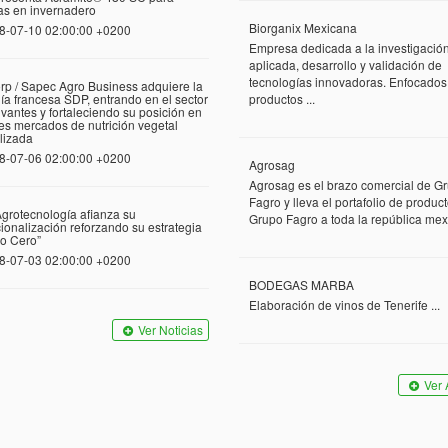
las en invernadero
Biorganix Mexicana
8-07-10 02:00:00 +0200
Empresa dedicada a la investigació
aplicada, desarrollo y validación de
tecnologías innovadoras. Enfocados
rp / Sapec Agro Business adquiere la
a francesa SDP, entrando en el sector
productos ...
vantes y fortaleciendo su posición en
tes mercados de nutrición vegetal
lizada
8-07-06 02:00:00 +0200
Agrosag
Agrosag es el brazo comercial de G
Fagro y lleva el portafolio de produc
grotecnología afianza su
Grupo Fagro a toda la república mexi
cionalización reforzando su estrategia
o Cero”
8-07-03 02:00:00 +0200
BODEGAS MARBA
Elaboración de vinos de Tenerife ...
Ver Noticias
Ver 