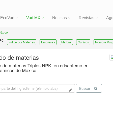
EcoVad
Vad MX
Noticias
Revistas
Agr
México
 PC
Indice por Materias
Empresas
Marcas
Cultivos
Nombre Vulg
ado de materias
o de materias Triples NPK: en crisantemo en
uímicos de México
Buscar