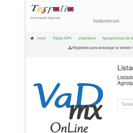
Información Agrícola
Vademecum
inicio
Triples NPK
crisantemo
Agroquímicos de 
Registrate para descargar la Versión
List
Listad
Agroq