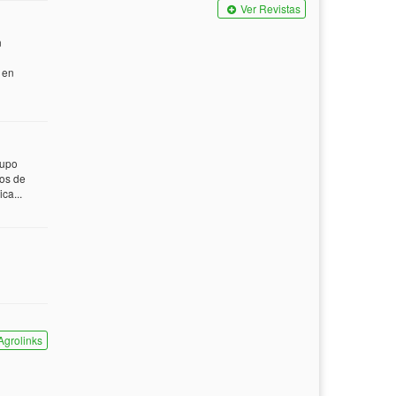
Ver Revistas
n
 en
rupo
tos de
ca...
Agrolinks