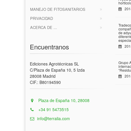
hortíco
201
MANEJO DE FITOSANITARIOS
PRIVACIDAD
Tradeco
ACERCA DE ...
compañí
de adyu
diferen
especia
Encuentranos
201
Grupo A
Ediciones Agrotécnicas SL
interna
C/Plaza de España 10, 5 Izda
“Residu
28008 Madrid
201
CIF.: B80194590
Plaza de España 10, 28008
+34 91 5473515
info@terralia.com