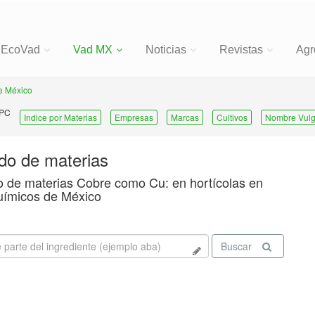
EcoVad
Vad MX
Noticias
Revistas
Agr
e México
 PC
Indice por Materias
Empresas
Marcas
Cultivos
Nombre Vulg
ado de materias
o de materias Cobre como Cu: en hortícolas en
uímicos de México
Buscar