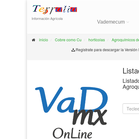
Información Agrícola
Vademecum
inicio
Cobre como Cu
hortícolas
Agroquímicos d
Registrate para descargar la Versión
List
Listad
Agroq