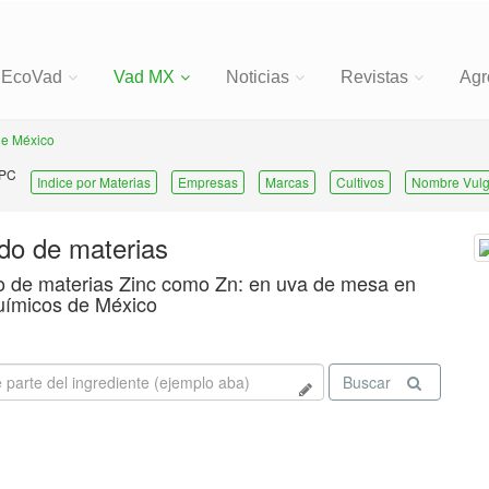
EcoVad
Vad MX
Noticias
Revistas
Agr
de México
 PC
Indice por Materias
Empresas
Marcas
Cultivos
Nombre Vulg
ado de materias
o de materias Zinc como Zn: en uva de mesa en
uímicos de México
Buscar