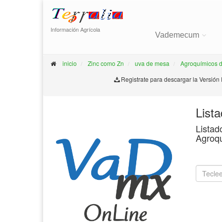
Información Agrícola
Vademecum
inicio
Zinc como Zn
uva de mesa
Agroquímicos 
Registrate para descargar la Versión
List
Listad
Agroq