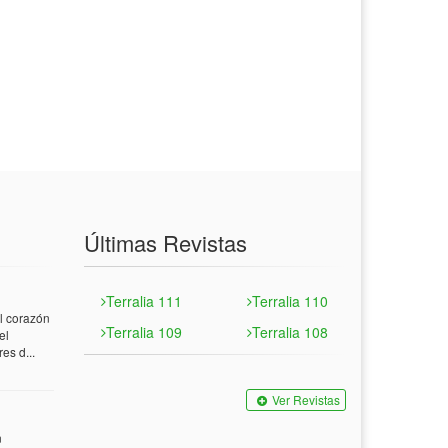
Últimas Revistas
Terralia 111
Terralia 110
 corazón
Terralia 109
Terralia 108
el
es d...
Ver Revistas
n