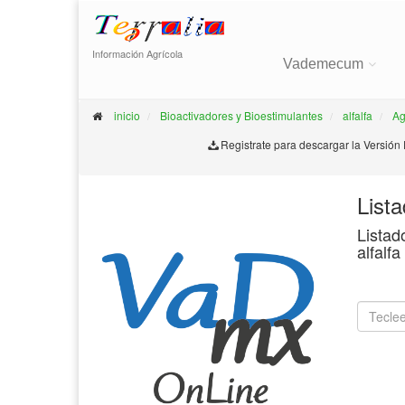
Información Agrícola
Vademecum
inicio
Bioactivadores y Bioestimulantes
alfalfa
Ag
Registrate para descargar la Versión
List
Listad
alfalf