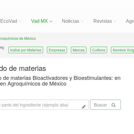
EcoVad
Vad MX
Noticias
Revistas
Agr
roquímicos de México
 PC
Indice por Materias
Empresas
Marcas
Cultivos
Nombre Vulg
ado de materias
o de materias Bioactivadores y Bioestimulantes: en
a en Agroquímicos de México
Buscar