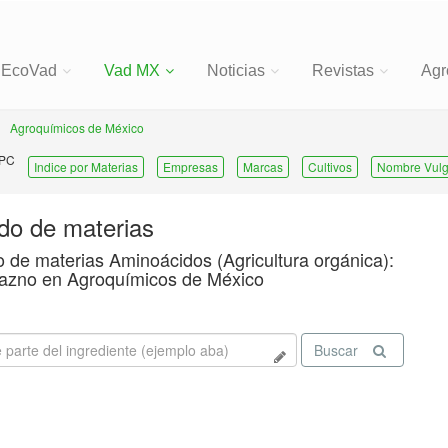
EcoVad
Vad MX
Noticias
Revistas
Agr
Agroquímicos de México
 PC
Indice por Materias
Empresas
Marcas
Cultivos
Nombre Vulg
ado de materias
o de materias Aminoácidos (Agricultura orgánica):
azno en Agroquímicos de México
Buscar