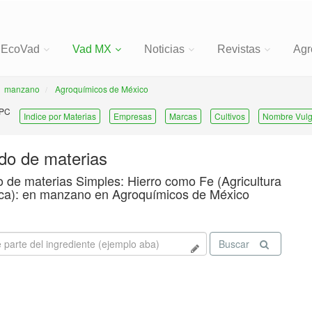
EcoVad
Vad MX
Noticias
Revistas
Agr
manzano
Agroquímicos de México
 PC
Indice por Materias
Empresas
Marcas
Cultivos
Nombre Vulg
ado de materias
o de materias Simples: Hierro como Fe (Agricultura
ca): en manzano en Agroquímicos de México
Buscar