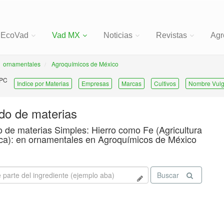
EcoVad
Vad MX
Noticias
Revistas
Agr
ornamentales
Agroquímicos de México
 PC
Indice por Materias
Empresas
Marcas
Cultivos
Nombre Vulg
ado de materias
o de materias Simples: Hierro como Fe (Agricultura
ca): en ornamentales en Agroquímicos de México
Buscar