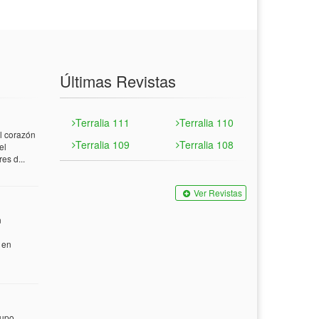
Últimas Revistas
Terralia 111
Terralia 110
 corazón
Terralia 109
Terralia 108
el
es d...
Ver Revistas
n
 en
rupo