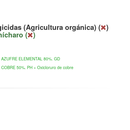
icidas (Agricultura orgánica) (
)
hícharo (
)
AZUFRE ELEMENTAL 80%. GD
COBRE 50%. PH » Oxicloruro de cobre