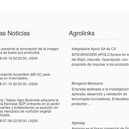
as Noticias
Agrolinks
 presenta la renovación de la imagen
Integradora Apolo SA de CV
a de todos sus productos
INTEGRADORA APOLO florece en el
8-09-19 02:00:00 +0200
del Bajío, Irapuato, Guanajuato, con 
propósito de impulsar a los productor
presenta Acramite® 480 SC para
las en invernadero
Biorganix Mexicana
8-07-10 02:00:00 +0200
Empresa dedicada a la investigació
aplicada, desarrollo y validación de
tecnologías innovadoras. Enfocados
rp / Sapec Agro Business adquiere la
a francesa SDP, entrando en el sector
productos ...
vantes y fortaleciendo su posición en
tes mercados de nutrición vegetal
lizada
8-07-06 02:00:00 +0200
Agrosag
Agrosag es el brazo comercial de G