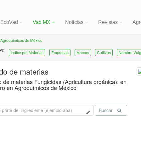
EcoVad
Vad MX
Noticias
Revistas
Agr
Agroquímicos de México
 PC
Indice por Materias
Empresas
Marcas
Cultivos
Nombre Vulg
ado de materias
o de materias Fungicidas (Agricultura orgánica): en
ro en Agroquímicos de México
Buscar