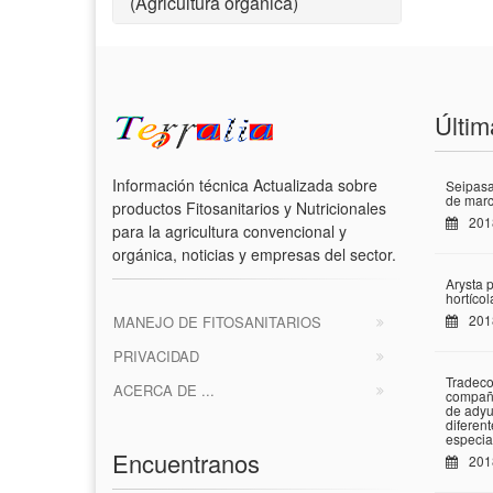
(Agricultura orgánica)
Últim
Información técnica Actualizada sobre
Seipasa
de marc
productos Fitosanitarios y Nutricionales
201
para la agricultura convencional y
orgánica, noticias y empresas del sector.
Arysta 
hortíco
201
MANEJO DE FITOSANITARIOS
PRIVACIDAD
Tradeco
ACERCA DE ...
compañí
de adyu
diferen
especia
Encuentranos
201