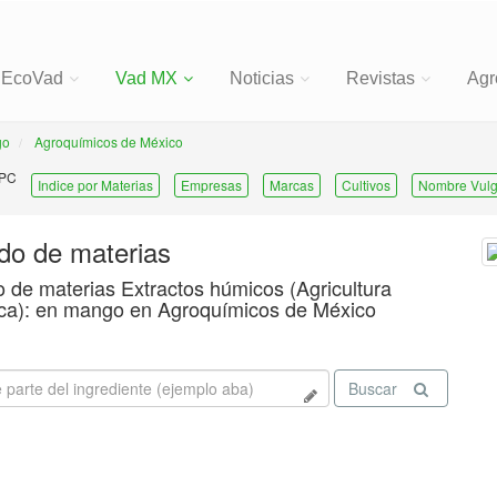
EcoVad
Vad MX
Noticias
Revistas
Agr
go
Agroquímicos de México
 PC
Indice por Materias
Empresas
Marcas
Cultivos
Nombre Vulg
ado de materias
o de materias Extractos húmicos (Agricultura
ca): en mango en Agroquímicos de México
Buscar