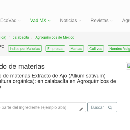
EcoVad
Vad MX
Noticias
Revistas
Agr
nica)
calabacita
Agroquímicos de México
 PC
Indice por Materias
Empresas
Marcas
Cultivos
Nombre Vulg
ado de materias
o de materias Extracto de Ajo (Allium sativum)
ultura orgánica): en calabacita en Agroquímicos de
o
Buscar