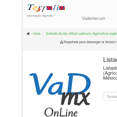
Información Agrícola
Vademecum
inicio
Extracto de Ajo (Allium sativum) (Agricultura orgá
Registrate para descargar la Versión
List
Listad
(Agric
Méxic