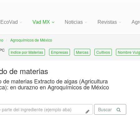
EcoVad
Vad MX
Noticias
Revistas
Agr
no
Agroquímicos de México
 PC
Indice por Materias
Empresas
Marcas
Cultivos
Nombre Vulg
ado de materias
o de materias Extracto de algas (Agricultura
ca): en durazno en Agroquímicos de México
Buscar