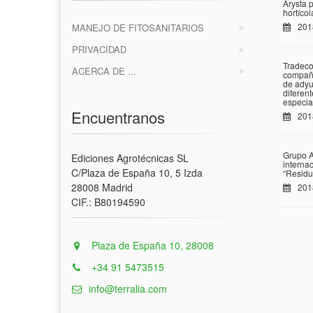
Arysta 
hortíco
201
MANEJO DE FITOSANITARIOS
PRIVACIDAD
Tradeco
ACERCA DE ...
compañí
de adyu
diferen
especia
Encuentranos
201
Grupo A
Ediciones Agrotécnicas SL
interna
C/Plaza de España 10, 5 Izda
“Residu
28008 Madrid
201
CIF.: B80194590
Plaza de España 10, 28008
+34 91 5473515
info@terralia.com