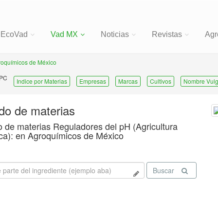
EcoVad
Vad MX
Noticias
Revistas
Agr
roquímicos de México
 PC
Indice por Materias
Empresas
Marcas
Cultivos
Nombre Vulg
ado de materias
o de materias Reguladores del pH (Agricultura
ca): en Agroquímicos de México
Buscar