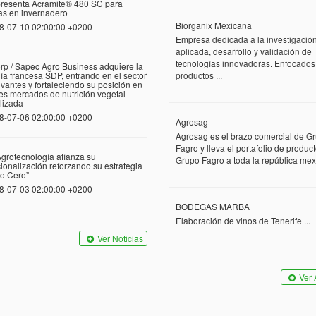
presenta Acramite® 480 SC para
las en invernadero
Biorganix Mexicana
8-07-10 02:00:00 +0200
Empresa dedicada a la investigació
aplicada, desarrollo y validación de
tecnologías innovadoras. Enfocados
rp / Sapec Agro Business adquiere la
a francesa SDP, entrando en el sector
productos ...
vantes y fortaleciendo su posición en
tes mercados de nutrición vegetal
lizada
8-07-06 02:00:00 +0200
Agrosag
Agrosag es el brazo comercial de G
Fagro y lleva el portafolio de produc
grotecnología afianza su
Grupo Fagro a toda la república mexi
cionalización reforzando su estrategia
o Cero”
8-07-03 02:00:00 +0200
BODEGAS MARBA
Elaboración de vinos de Tenerife ...
Ver Noticias
Ver 