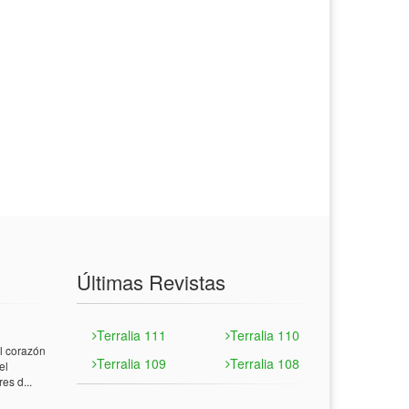
Últimas Revistas
Terralia 111
Terralia 110
 corazón
Terralia 109
Terralia 108
el
es d...