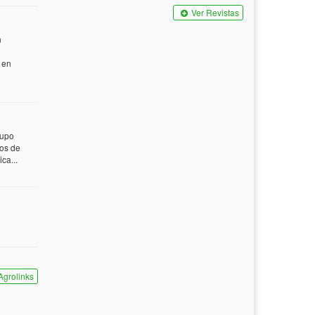
Ver Revistas
n
 en
rupo
tos de
ca...
Agrolinks