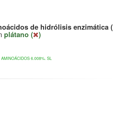
oácidos de hidrólisis enzimática (
n
plátano (
)
AMINOÁCIDOS 6.008%. SL