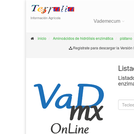
Información Agrícola
Vademecum
inicio
Aminoácidos de hidrólisis enzimática
plátano
Registrate para descargar la Versión
List
Listad
enzimá