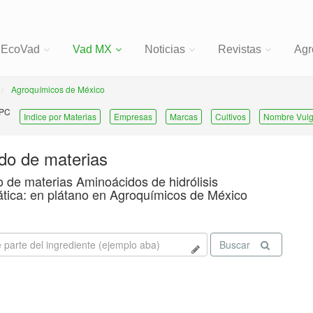
EcoVad
Vad MX
Noticias
Revistas
Agr
Agroquímicos de México
 PC
Indice por Materias
Empresas
Marcas
Cultivos
Nombre Vulg
ado de materias
o de materias Aminoácidos de hidrólisis
tica: en plátano en Agroquímicos de México
Buscar