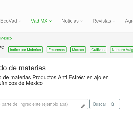
EcoVad
Vad MX
Noticias
Revistas
Agr
 México
 PC
Indice por Materias
Empresas
Marcas
Cultivos
Nombre Vulg
ado de materias
o de materias Productos Anti Estrés: en ajo en
uímicos de México
Buscar