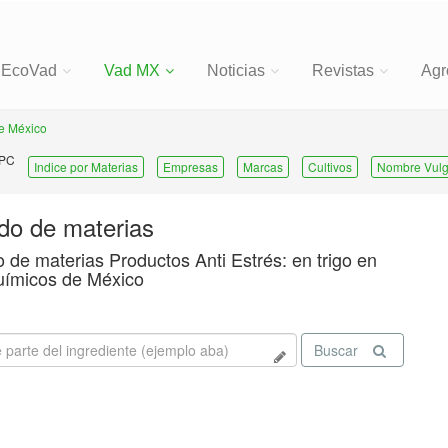
EcoVad
Vad MX
Noticias
Revistas
Agr
e México
 PC
Indice por Materias
Empresas
Marcas
Cultivos
Nombre Vulg
ado de materias
o de materias Productos Anti Estrés: en trigo en
uímicos de México
Buscar