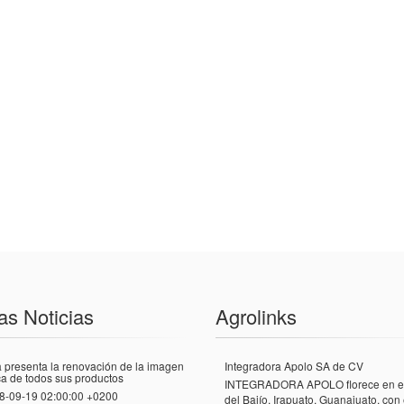
as Noticias
Agrolinks
 presenta la renovación de la imagen
Integradora Apolo SA de CV
a de todos sus productos
INTEGRADORA APOLO florece en el
8-09-19 02:00:00 +0200
del Bajío, Irapuato, Guanajuato, con 