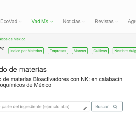
EcoVad
Vad MX
Noticias
Revistas
Agr
icos de México
 PC
Indice por Materias
Empresas
Marcas
Cultivos
Nombre Vulg
ado de materias
o de materias Bioactivadores con NK: en calabacín
oquímicos de México
Buscar