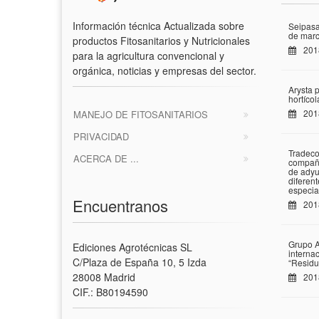
Información técnica Actualizada sobre
Seipasa
de marc
productos Fitosanitarios y Nutricionales
201
para la agricultura convencional y
orgánica, noticias y empresas del sector.
Arysta 
hortíco
201
MANEJO DE FITOSANITARIOS
PRIVACIDAD
Tradeco
ACERCA DE ...
compañí
de adyu
diferen
especia
Encuentranos
201
Grupo A
Ediciones Agrotécnicas SL
interna
C/Plaza de España 10, 5 Izda
“Residu
28008 Madrid
201
CIF.: B80194590