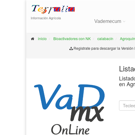
Información Agrícola
Vademecum
inicio
Bioactivadores con NK
calabacín
Agroquím
Registrate para descargar la Versión
List
Listad
en Agr