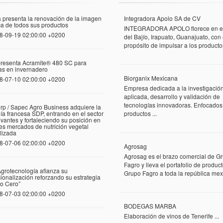
 presenta la renovación de la imagen
Integradora Apolo SA de CV
a de todos sus productos
INTEGRADORA APOLO florece en el
8-09-19 02:00:00 +0200
del Bajío, Irapuato, Guanajuato, con 
propósito de impulsar a los productor
presenta Acramite® 480 SC para
las en invernadero
Biorganix Mexicana
8-07-10 02:00:00 +0200
Empresa dedicada a la investigació
aplicada, desarrollo y validación de
tecnologías innovadoras. Enfocados
rp / Sapec Agro Business adquiere la
a francesa SDP, entrando en el sector
productos ...
vantes y fortaleciendo su posición en
tes mercados de nutrición vegetal
lizada
8-07-06 02:00:00 +0200
Agrosag
Agrosag es el brazo comercial de G
Fagro y lleva el portafolio de produc
grotecnología afianza su
Grupo Fagro a toda la república mexi
cionalización reforzando su estrategia
o Cero”
8-07-03 02:00:00 +0200
BODEGAS MARBA
Elaboración de vinos de Tenerife ...