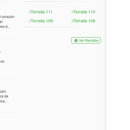
Terralia 111
Terralia 110
 corazón
Terralia 109
Terralia 108
el
es d...
Ver Revistas
n
 en
rupo
tos de
ca...