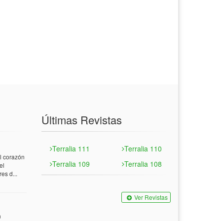
Últimas Revistas
Terralia 111
Terralia 110
 corazón
Terralia 109
Terralia 108
el
es d...
Ver Revistas
n