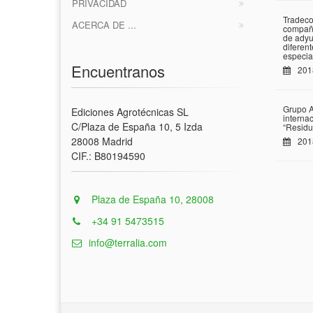
PRIVACIDAD
Tradeco
ACERCA DE ...
compañí
de adyu
diferen
especia
Encuentranos
201
Grupo A
Ediciones Agrotécnicas SL
interna
C/Plaza de España 10, 5 Izda
“Residu
28008 Madrid
201
CIF.: B80194590
Plaza de España 10, 28008
+34 91 5473515
info@terralia.com