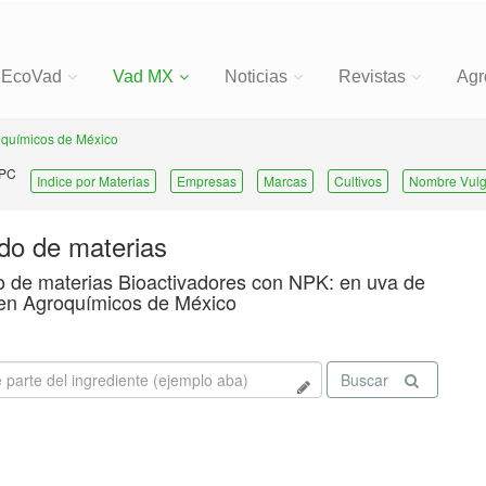
EcoVad
Vad MX
Noticias
Revistas
Agr
químicos de México
 PC
Indice por Materias
Empresas
Marcas
Cultivos
Nombre Vulg
ado de materias
o de materias Bioactivadores con NPK: en uva de
en Agroquímicos de México
Buscar