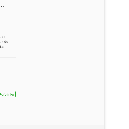
 en
rupo
tos de
ca...
Agrolinks