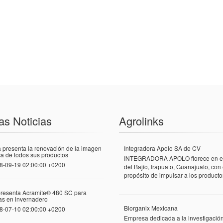
as Noticias
Agrolinks
 presenta la renovación de la imagen
Integradora Apolo SA de CV
a de todos sus productos
INTEGRADORA APOLO florece en el
8-09-19 02:00:00 +0200
del Bajío, Irapuato, Guanajuato, con 
propósito de impulsar a los productor
presenta Acramite® 480 SC para
las en invernadero
Biorganix Mexicana
8-07-10 02:00:00 +0200
Empresa dedicada a la investigació