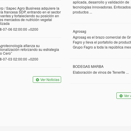
aplicada, desarrollo y validación de
tecnologías innovadoras. Enfocados
rp / Sapec Agro Business adquiere la
a francesa SDP, entrando en el sector
productos ...
vantes y fortaleciendo su posición en
tes mercados de nutrición vegetal
lizada
8-07-06 02:00:00 +0200
Agrosag
Agrosag es el brazo comercial de G
Fagro y lleva el portafolio de produc
grotecnología afianza su
Grupo Fagro a toda la república mexi
cionalización reforzando su estrategia
o Cero”
8-07-03 02:00:00 +0200
BODEGAS MARBA
Elaboración de vinos de Tenerife ...
Ver Noticias
Ver 