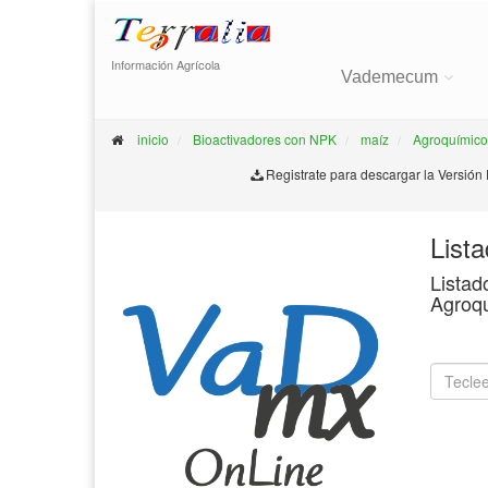
Información Agrícola
Vademecum
inicio
Bioactivadores con NPK
maíz
Agroquímico
Registrate para descargar la Versión
List
Listad
Agroq