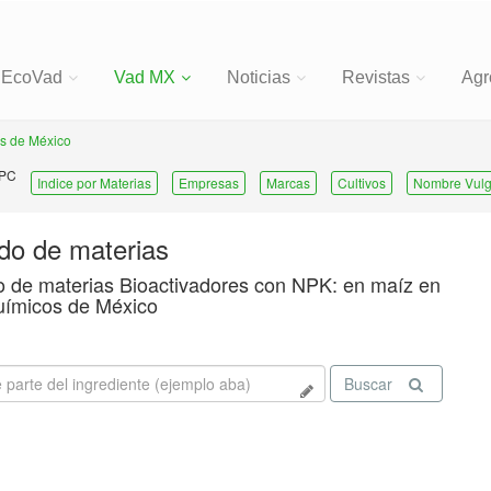
EcoVad
Vad MX
Noticias
Revistas
Agr
s de México
 PC
Indice por Materias
Empresas
Marcas
Cultivos
Nombre Vulg
ado de materias
o de materias Bioactivadores con NPK: en maíz en
uímicos de México
Buscar