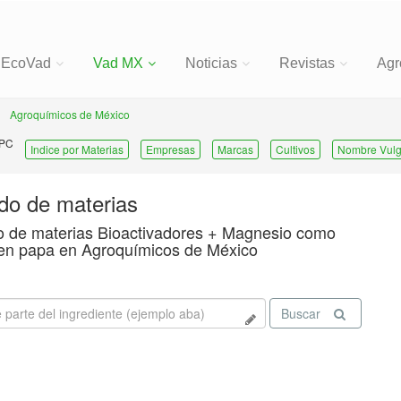
EcoVad
Vad MX
Noticias
Revistas
Agr
Agroquímicos de México
 PC
Indice por Materias
Empresas
Marcas
Cultivos
Nombre Vulg
ado de materias
o de materias Bioactivadores + Magnesio como
en papa en Agroquímicos de México
Buscar