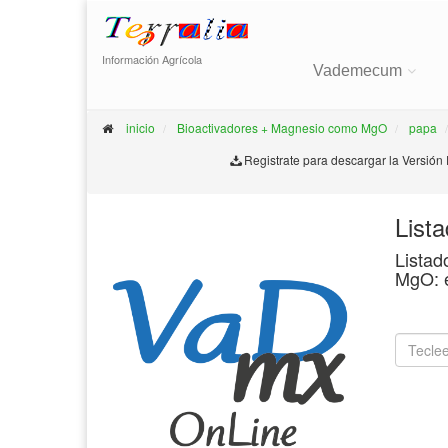
Información Agrícola
Vademecum
inicio
Bioactivadores + Magnesio como MgO
papa
Registrate para descargar la Versión
List
Listad
MgO: 