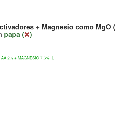
ctivadores + Magnesio como MgO (
n
papa (
)
AA 2% + MAGNESIO 7.6%. L