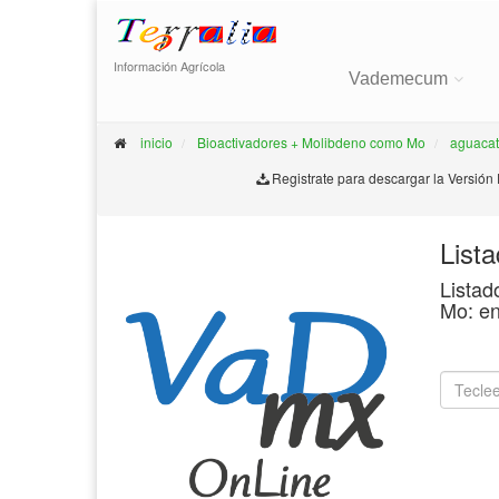
Información Agrícola
Vademecum
inicio
Bioactivadores + Molibdeno como Mo
aguaca
Registrate para descargar la Versión
List
Listad
Mo: en