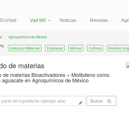
EcoVad
Vad MX
Noticias
Revistas
Agr
te
Agroquímicos de México
 PC
Indice por Materias
Empresas
Marcas
Cultivos
Nombre Vulg
ado de materias
o de materias Bioactivadores + Molibdeno como
 aguacate en Agroquímicos de México
Buscar