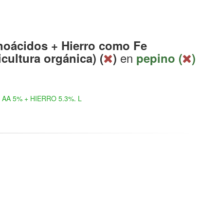
oácidos + Hierro como Fe
en
icultura orgánica) (
)
pepino (
)
AA 5% + HIERRO 5.3%. L