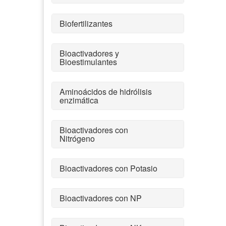
Biofertilizantes
Bioactivadores y
Bioestimulantes
Aminoácidos de hidrólisis
enzimática
Bioactivadores con
Nitrógeno
Bioactivadores con Potasio
Bioactivadores con NP