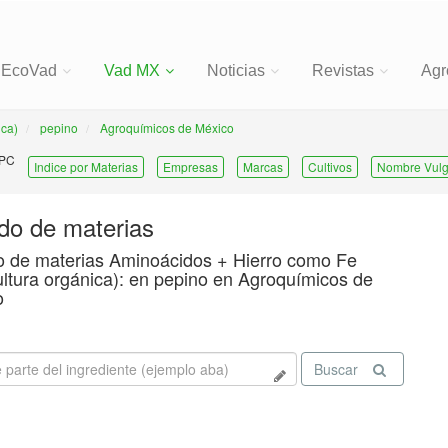
EcoVad
Vad MX
Noticias
Revistas
Agr
ica)
pepino
Agroquímicos de México
 PC
Indice por Materias
Empresas
Marcas
Cultivos
Nombre Vulg
ado de materias
o de materias Aminoácidos + Hierro como Fe
ultura orgánica): en pepino en Agroquímicos de
o
Buscar