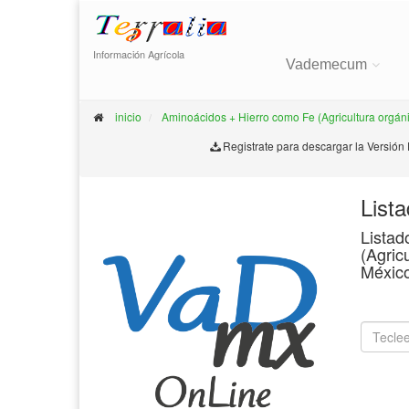
Información Agrícola
Vademecum
inicio
Aminoácidos + Hierro como Fe (Agricultura orgán
Registrate para descargar la Versión
List
Listad
(Agric
Méxic