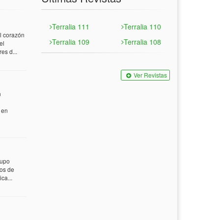
Terralia 111
Terralia 110
 corazón
Terralia 109
Terralia 108
el
es d...
Ver Revistas
n
 en
rupo
tos de
ca...