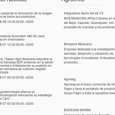
 presenta la renovación de la imagen
Integradora Apolo SA de CV
a de todos sus productos
INTEGRADORA APOLO florece en el
8-09-19 02:00:00 +0200
del Bajío, Irapuato, Guanajuato, con 
propósito de impulsar a los productor
presenta Acramite® 480 SC para
las en invernadero
Biorganix Mexicana
8-07-10 02:00:00 +0200
Empresa dedicada a la investigació
aplicada, desarrollo y validación de
tecnologías innovadoras. Enfocados
rp / Sapec Agro Business adquiere la
a francesa SDP, entrando en el sector
productos ...
vantes y fortaleciendo su posición en
tes mercados de nutrición vegetal
lizada
8-07-06 02:00:00 +0200
Agrosag
Agrosag es el brazo comercial de G
Fagro y lleva el portafolio de produc
grotecnología afianza su
Grupo Fagro a toda la república mexi
cionalización reforzando su estrategia
o Cero”
8-07-03 02:00:00 +0200
BODEGAS MARBA
Elaboración de vinos de Tenerife ...