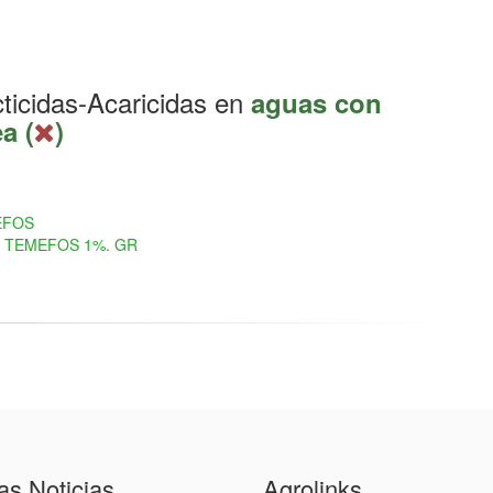
cticidas-Acaricidas en
aguas con
a (
)
FOS
TEMEFOS 1%. GR
as Noticias
Agrolinks