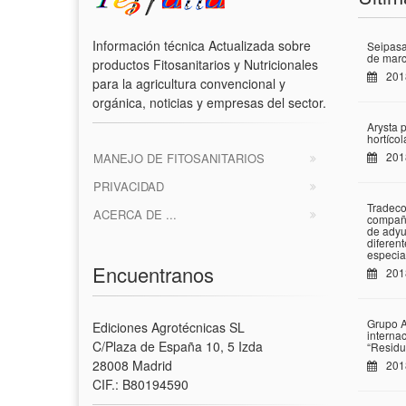
Información técnica Actualizada sobre
Seipasa
de marc
productos Fitosanitarios y Nutricionales
201
para la agricultura convencional y
orgánica, noticias y empresas del sector.
Arysta 
hortíco
201
MANEJO DE FITOSANITARIOS
PRIVACIDAD
Tradeco
ACERCA DE ...
compañí
de adyu
diferen
especia
Encuentranos
201
Grupo A
Ediciones Agrotécnicas SL
interna
C/Plaza de España 10, 5 Izda
“Residu
28008 Madrid
201
CIF.: B80194590