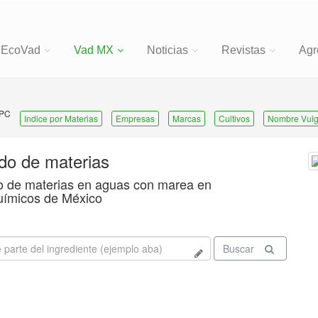
EcoVad
Vad MX
Noticias
Revistas
Agr
 PC
Indice por Materias
Empresas
Marcas
Cultivos
Nombre Vulg
ado de materias
o de materias en aguas con marea en
uímicos de México
Buscar