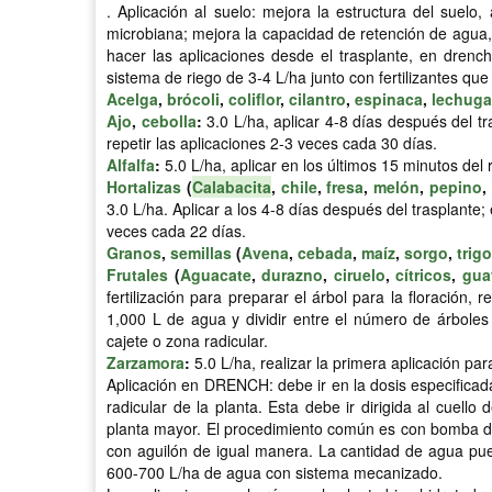
. Aplicación al suelo: mejora la estructura del suelo
microbiana; mejora la capacidad de retención de agua, 
hacer las aplicaciones desde el trasplante, en drench
sistema de riego de 3-4 L/ha junto con fertilizantes qu
Acelga
,
brócoli
,
coliflor
,
cilantro
,
espinaca
,
lechuga
Ajo
,
cebolla
:
3.0 L/ha, aplicar 4-8 días después del t
repetir las aplicaciones 2-3 veces cada 30 días.
Alfalfa
:
5.0 L/ha, aplicar en los últimos 15 minutos del 
Hortalizas
(
Calabacita
,
chile
,
fresa
,
melón
,
pepino
,
3.0 L/ha. Aplicar a los 4-8 días después del trasplante
veces cada 22 días.
Granos
,
semillas
(
Avena
,
cebada
,
maíz
,
sorgo
,
trigo
Frutales
(
Aguacate
,
durazno
,
ciruelo
,
cítricos
,
gua
fertilización para preparar el árbol para la floración, 
1,000 L de agua y dividir entre el número de árboles 
cajete o zona radicular.
Zarzamora
:
5.0 L/ha, realizar la primera aplicación par
Aplicación en DRENCH: debe ir en la dosis especificad
radicular de la planta. Esta debe ir dirigida al cuel
planta mayor. El procedimiento común es con bomba de 
con aguilón de igual manera. La cantidad de agua p
600-700 L/ha de agua con sistema mecanizado.