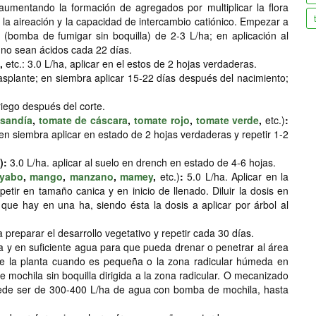
, aumentando la formación de agregados por multiplicar la flora
la aireación y la capacidad de intercambio catiónico. Empezar a
 (bomba de fumigar sin boquilla) de 2-3 L/ha; en aplicación al
e no sean ácidos cada 22 días.
,
etc.: 3.0 L/ha, aplicar en el estos de 2 hojas verdaderas.
rasplante; en siembra aplicar 15-22 días después del nacimiento;
riego después del corte.
sandía
,
tomate de cáscara
,
tomate rojo
,
tomate verde
,
etc.)
:
; en siembra aplicar en estado de 2 hojas verdaderas y repetir 1-2
):
3.0 L/ha. aplicar al suelo en drench en estado de 4-6 hojas.
yabo
,
mango
,
manzano
,
mamey
,
etc.)
:
5.0 L/ha. Aplicar en la
repetir en tamaño canica y en inicio de llenado. Diluir la dosis en
que hay en una ha, siendo ésta la dosis a aplicar por árbol al
a preparar el desarrollo vegetativo y repetir cada 30 días.
a y en suficiente agua para que pueda drenar o penetrar al área
lo de la planta cuando es pequeña o la zona radicular húmeda en
mochila sin boquilla dirigida a la zona radicular. O mecanizado
uede ser de 300-400 L/ha de agua con bomba de mochila, hasta