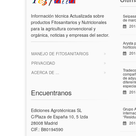
Información técnica Actualizada sobre
Seipasa
de marc
productos Fitosanitarios y Nutricionales
201
para la agricultura convencional y
orgánica, noticias y empresas del sector.
Arysta 
hortíco
201
MANEJO DE FITOSANITARIOS
PRIVACIDAD
Tradeco
ACERCA DE ...
compañí
de adyu
diferen
especia
Encuentranos
201
Grupo A
Ediciones Agrotécnicas SL
interna
C/Plaza de España 10, 5 Izda
“Residu
28008 Madrid
201
CIF.: B80194590