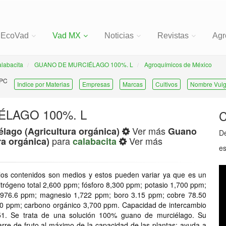
EcoVad
Vad MX
Noticias
Revistas
Agr
alabacita
GUANO DE MURCIÉLAGO 100%. L
Agroquímicos de México
 PC
Indice por Materias
Empresas
Marcas
Cultivos
Nombre Vulg
LAGO 100%. L
C
Ver más
lago (Agricultura orgánica)
Guano
De
para
Ver más
ra orgánica)
calabacita
es
los contenidos son medios y estos pueden variar ya que es un
trógeno total 2,600 ppm; fósforo 8,300 ppm; potasio 1,700 ppm;
5,976.6 ppm; magnesio 1,722 ppm; boro 3.15 ppm; cobre 78.50
0 ppm; carbono orgánico 3,700 ppm. Capacidad de intercambio
.51. Se trata de una solución 100% guano de murciélago. Su
arre de fruto al máximo de la capacidad de las plantas; ayuda a