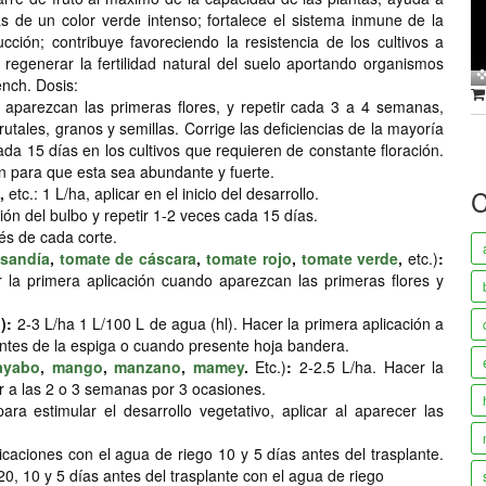
tas de un color verde intenso; fortalece el sistema inmune de la
ción; contribuye favoreciendo la resistencia de los cultivos a
 regenerar la fertilidad natural del suelo aportando organismos
ench. Dosis:
do aparezcan las primeras flores, y repetir cada 3 a 4 semanas,
frutales, granos y semillas. Corrige las deficiencias de la mayoría
a 15 días en los cultivos que requieren de constante floración.
ón para que esta sea abundante y fuerte.
,
etc.: 1 L/ha, aplicar en el inicio del desarrollo.
C
ción del bulbo y repetir 1-2 veces cada 15 días.
és de cada corte.
sandía
,
tomate de cáscara
,
tomate rojo
,
tomate verde
,
etc.)
:
 la primera aplicación cuando aparezcan las primeras flores y
o
):
2-3 L/ha 1 L/100 L de agua (hl). Hacer la primera aplicación a
antes de la espiga o cuando presente hoja bandera.
ayabo
,
mango
,
manzano
,
mamey
.
Etc.)
:
2-2.5 L/ha. Hacer la
ir a las 2 o 3 semanas por 3 ocasiones.
ara estimular el desarrollo vegetativo, aplicar al aparecer las
icaciones con el agua de riego 10 y 5 días antes del trasplante.
20, 10 y 5 días antes del trasplante con el agua de riego