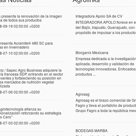
 presenta la renovación de la imagen
Integradora Apolo SA de CV
a de todos sus productos
INTEGRADORA APOLO florece en el
8-09-19 02:00:00 +0200
del Bajío, Irapuato, Guanajuato, con 
propósito de impulsar a los productor
presenta Acramite® 480 SC para
las en invernadero
Biorganix Mexicana
8-07-10 02:00:00 +0200
Empresa dedicada a la investigació
aplicada, desarrollo y validación de
tecnologías innovadoras. Enfocados
rp / Sapec Agro Business adquiere la
a francesa SDP, entrando en el sector
productos ...
vantes y fortaleciendo su posición en
tes mercados de nutrición vegetal
lizada
8-07-06 02:00:00 +0200
Agrosag
Agrosag es el brazo comercial de G
Fagro y lleva el portafolio de produc
grotecnología afianza su
Grupo Fagro a toda la república mexi
cionalización reforzando su estrategia
o Cero”
8-07-03 02:00:00 +0200
BODEGAS MARBA