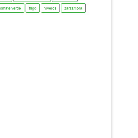
tomate verde
trigo
viveros
zarzamora