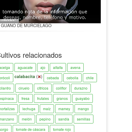
GUANO DE MURCIELAGO
ultivos relacionados
acelga
aguacate
ajo
alfalfa
avena
calabacita
(
)
brócoli
cebada
cebolla
chile
cilantro
ciruelo
cítricos
coliflor
durazno
espinaca
fresa
frutales
granos
guayabo
hortalizas
lechuga
maíz
mamey
mango
manzano
melón
pepino
sandía
semillas
sorgo
tomate de cáscara
tomate rojo