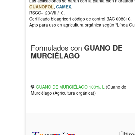
Las aplicaciones se harán con la planta bien hidratada
GUANOFOL
,
CAMEX
.
RSCO-123/VIII/10.
Certificado bioagricert código de control BAC 008616.
Apto para uso en agricultura orgánica según "Línea Gu
Formulados con
GUANO DE
MURCIÉLAGO
GUANO DE MURCIÉLAGO 100%. L
(
Guano de
Murciélago (Agricultura orgánica)
)
Últim