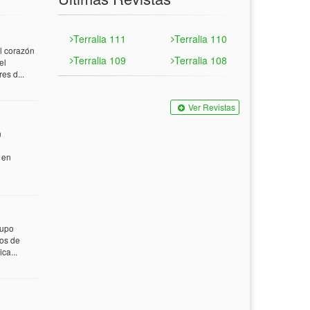
Terralia 111
Terralia 110
 corazón
Terralia 109
Terralia 108
el
es d...
Ver Revistas
n
 en
rupo
tos de
ca...