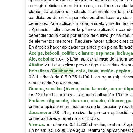
corregir deficiencias nutricionales; mantiene las plan
planta; se obtiene un notable incremento en la produc
condiciones de estrés por efectos climáticos. ayuda a
benéficos. Para aplicación foliar, a suelo y mediante dr
. Aplicación foliar: hacer la primera aplicación cuan
dependiendo la dosis por el tipo de cultivo (hortalizas, 
de elementos menores. Requiere hacer aplicaciones cad
En árboles hacer aplicaciones antes y en plena floraci
Acelga
,
brócoli
,
coliflor
,
cilantro
,
espinaca
,
lechuga
Ajo
,
cebolla
:
1.0-1.5 L/ha, aplicar al inicio de la forma
Alfalfa
:
2.0 L/ha, aplicar previo riego 10-12 días despu
Hortalizas
(
Calabacita
,
chile
,
fresa
,
melón
,
pepino
,
0.8-1 L/ha ó de 0.5-0.75 L/100 L de agua (hl). Hacer
repetir cada 2 a 4 semanas.
Granos
,
semillas
(
Avena
,
cebada
,
maíz
,
sorgo
,
trig
los 22 días de nacido y la segunda aplicación 15 días 
Frutales
(
Aguacate
,
durazno
,
ciruelo
,
cítricos
,
gu
primera aplicación un mes antes de la floración y repet
Zarzamora
:
2.0 L/ha, realizar la primera aplicación p
primeras flores y repetir a los 15 días.
Viveros
:
en charola: 0.5 L/200 charolas, realizar 2 apl
En bolsa: 0.5 L/200 L de agua, realizar 3 aplicaciones: 