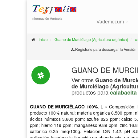
Información Agrícola
Vademecum
inicio
Guano de Murciélago (Agricultura orgánica)
c
Registrate para descargar la Versión
GUANO DE MURCIÉ
Ver otros
Guano de Murcié
de Murciélago (Agricultu
productos para
calabacita
GUANO DE MURCIÉLAGO 100%. L
» Composición: 
producto 100% natural: materia orgánica 6,500 ppm; ni
ácidos húmicos 3,600 ppm; azufre 825 ppm; calcio 
ppm; hierro 119 ppm; manganeso 9.89 ppm; zinc 16.8
catiónico 0.25 meq/100g. Relación C/N 1.42. pH 8
aplicación favorece la floración en abundancia; un am