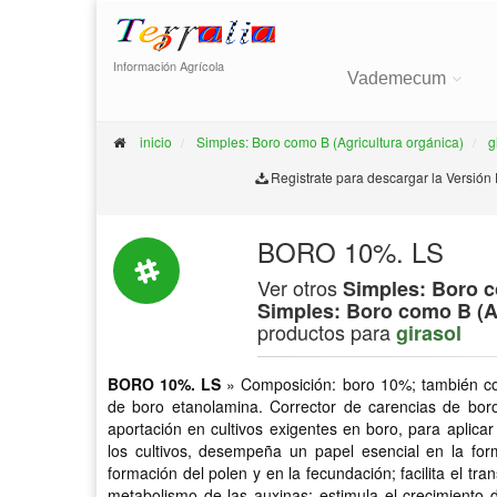
Información Agrícola
Vademecum
inicio
Simples: Boro como B (Agricultura orgánica)
g
Registrate para descargar la Versión
BORO 10%. LS
Ver otros
Simples: Boro c
Simples: Boro como B (Ag
productos para
girasol
BORO 10%. LS
» Composición: boro 10%; también co
de boro etanolamina. Corrector de carencias de boro
aportación en cultivos exigentes en boro, para aplicar 
los cultivos, desempeña un papel esencial en la form
formación del polen y en la fecundación; facilita el t
metabolismo de las auxinas; estimula el crecimiento 