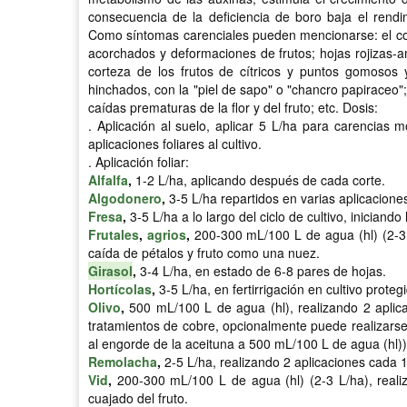
consecuencia de la deficiencia de boro baja el rendi
Como síntomas carenciales pueden mencionarse: el co
acorchados y deformaciones de frutos; hojas rojizas-am
corteza de los frutos de cítricos y puntos gomosos y v
hinchados, con la "piel de sapo" o "chancro papiraceo";
caídas prematuras de la flor y del fruto; etc. Dosis:
. Aplicación al suelo, aplicar 5 L/ha para carencias
aplicaciones foliares al cultivo.
. Aplicación foliar:
Alfalfa
,
1-2 L/ha, aplicando después de cada corte.
Algodonero
,
3-5 L/ha repartidos en varias aplicacione
Fresa
,
3-5 L/ha a lo largo del ciclo de cultivo, iniciando
Frutales
,
agrios
,
200-300 mL/100 L de agua (hl) (2-3 L
caída de pétalos y fruto como una nuez.
Girasol
,
3-4 L/ha, en estado de 6-8 pares de hojas.
Hortícolas
,
3-5 L/ha, en fertirrigación en cultivo prote
Olivo
,
500 mL/100 L de agua (hl), realizando 2 aplica
tratamientos de cobre, opcionalmente puede realizarse 
al engorde de la aceituna a 500 mL/100 L de agua (hl))
Remolacha
,
2-5 L/ha, realizando 2 aplicaciones cada 
Vid
,
200-300 mL/100 L de agua (hl) (2-3 L/ha), realiza
cuajado del fruto.