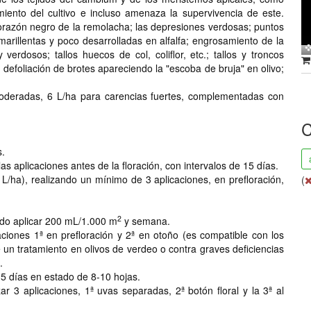
miento del cultivo e incluso amenaza la supervivencia de este.
razón negro de la remolacha; las depresiones verdosas; puntos
arillentas y poco desarrolladas en alfalfa; engrosamiento de la
erdosos; tallos huecos de col, coliflor, etc.; tallos y troncos
 defoliación de brotes apareciendo la "escoba de bruja" en olivo;
 moderadas, 6 L/ha para carencias fuertes, complementadas con
C
s.
 las aplicaciones antes de la floración, con intervalos de 15 días.
/ha), realizando un mínimo de 3 aplicaciones, en prefloración,
(
2
gido aplicar 200 mL/1.000 m
y semana.
ciones 1ª en prefloración y 2ª en otoño (es compatible con los
un tratamiento en olivos de verdeo o contra graves deficiencias
.
15 días en estado de 8-10 hojas.
r 3 aplicaciones, 1ª uvas separadas, 2ª botón floral y la 3ª al