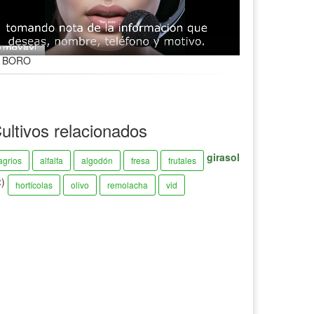
BORO
ultivos relacionados
girasol
agrios
alfalfa
algodón
fresa
frutales
)
hortícolas
olivo
remolacha
vid