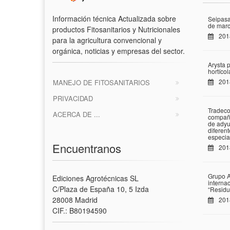
Información técnica Actualizada sobre
Seipasa
de marc
productos Fitosanitarios y Nutricionales
201
para la agricultura convencional y
orgánica, noticias y empresas del sector.
Arysta 
hortíco
201
MANEJO DE FITOSANITARIOS
PRIVACIDAD
Tradeco
ACERCA DE ...
compañí
de adyu
diferen
especia
Encuentranos
201
Grupo A
Ediciones Agrotécnicas SL
interna
C/Plaza de España 10, 5 Izda
“Residu
28008 Madrid
201
CIF.: B80194590