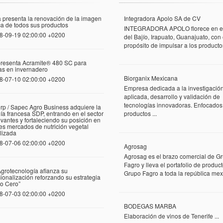
 presenta la renovación de la imagen
Integradora Apolo SA de CV
a de todos sus productos
INTEGRADORA APOLO florece en el
8-09-19 02:00:00 +0200
del Bajío, Irapuato, Guanajuato, con 
propósito de impulsar a los productor
presenta Acramite® 480 SC para
las en invernadero
Biorganix Mexicana
8-07-10 02:00:00 +0200
Empresa dedicada a la investigació
aplicada, desarrollo y validación de
tecnologías innovadoras. Enfocados
rp / Sapec Agro Business adquiere la
a francesa SDP, entrando en el sector
productos ...
vantes y fortaleciendo su posición en
tes mercados de nutrición vegetal
lizada
8-07-06 02:00:00 +0200
Agrosag
Agrosag es el brazo comercial de G
Fagro y lleva el portafolio de produc
grotecnología afianza su
Grupo Fagro a toda la república mexi
cionalización reforzando su estrategia
o Cero”
8-07-03 02:00:00 +0200
BODEGAS MARBA
Elaboración de vinos de Tenerife ...