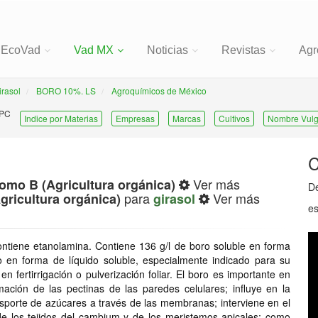
EcoVad
Vad MX
Noticias
Revistas
Agr
irasol
BORO 10%. LS
Agroquímicos de México
 PC
Indice por Materias
Empresas
Marcas
Cultivos
Nombre Vulg
C
Ver más
omo B (Agricultura orgánica)
De
para
Ver más
ricultura orgánica)
girasol
es
ntiene etanolamina. Contiene 136 g/l de boro soluble en forma
 en forma de líquido soluble, especialmente indicado para su
en fertirrigación o pulverización foliar. El boro es importante en
ación de las pectinas de las paredes celulares; influye en la
ransporte de azúcares a través de las membranas; interviene en el
de los tejidos del cambium y de los meristemos apicales; como