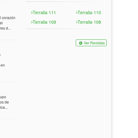
Terralia 111
Terralia 110
 corazón
Terralia 109
Terralia 108
el
es d...
Ver Revistas
n
 en
rupo
tos de
ca...