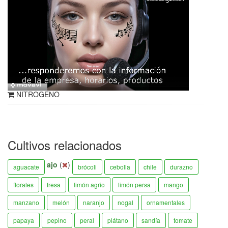
NITROGENO
Cultivos relacionados
ajo
(
)
aguacate
brócoli
cebolla
chile
durazno
florales
fresa
limón agrio
limón persa
mango
manzano
melón
naranjo
nogal
ornamentales
papaya
pepino
peral
plátano
sandía
tomate