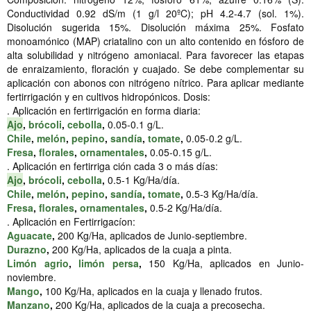
Conductividad 0.92 dS/m (1 g/l 20ºC); pH 4.2-4.7 (sol. 1%).
Disolución sugerida 15%. Disolución máxima 25%. Fosfato
monoamónico (MAP) criatalino con un alto contenido en fósforo de
alta solubilidad y nitrógeno amoniacal. Para favorecer las etapas
de enraizamiento, floración y cuajado. Se debe complementar su
aplicación con abonos con nitrógeno nítrico. Para aplicar mediante
fertirrigación y en cultivos hidropónicos. Dosis:
. Aplicación en fertirrigación en forma diaria:
Ajo
,
brócoli
,
cebolla
,
0.05-0.1 g/L.
Chile
,
melón
,
pepino
,
sandía
,
tomate
,
0.05-0.2 g/L.
Fresa
,
florales
,
ornamentales
,
0.05-0.15 g/L.
. Aplicación en fertirriga ción cada 3 o más días:
Ajo
,
brócoli
,
cebolla
,
0.5-1 Kg/Ha/día.
Chile
,
melón
,
pepino
,
sandía
,
tomate
,
0.5-3 Kg/Ha/día.
Fresa
,
florales
,
ornamentales
,
0.5-2 Kg/Ha/día.
. Aplicación en Fertirrigacíon:
Aguacate
,
200 Kg/Ha, aplicados de Junio-septiembre.
Durazno
,
200 Kg/Ha, aplicados de la cuaja a pinta.
Limón agrio
,
limón persa
,
150 Kg/Ha, aplicados en Junio-
noviembre.
Mango
,
100 Kg/Ha, aplicados en la cuaja y llenado frutos.
Manzano
,
200 Kg/Ha, aplicados de la cuaja a precosecha.