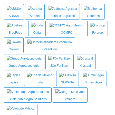
ABSSA
Adama
Atlántica Agrícola
Bioibérica
BlueFeed
Coda
COMPO
Forcrop
Gowan
GreenHow
Grupo Agrotecnología
JCo Fertilizer
Krystaal
Lapisa
Lida
SEIPASA
SummitAgro
Sustainable Agro Solutions
Valagro