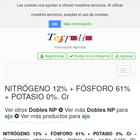
Las cookies nos ayudan a ofrecer nuestros servicios. Al utilizar
nuestros servicios, aceptas el uso de cookies.
Más información
OK
Información Agrícola
Registrarse
Olvide mi contraseña
Ingresar
Toggle
navigati
NITRÓGENO 12% + FÓSFORO 61%
+ POTASIO 0%. Cr
Ver otros
Ver más
para
Dobles NP
Dobles NP
Ver más productos para
ajo
ajo
NITRÓGENO 12% + FÓSFORO 61% + POTASIO 0%. Cr
»
Composición: nitrógeno 12%; fósforo 61%; azufre 0.16% (S).