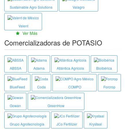
Sustainable Agro Solutions
Valagro
Valent
Ver Más
Comercializadoras de POTASIO
ABSSA
Adama
Atlántica Agrícola
Bioibérica
BlueFeed
Coda
COMPO
Forcrop
Gowan
GreenHow
Grupo Agrotecnología
JCo Fertilizer
Krystaal