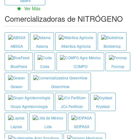
Valent
Ver Más
Comercializadoras de NITRÓGENO
ABSSA
Adama
Atlántica Agrícola
Bioibérica
BlueFeed
Coda
COMPO
Forcrop
Gowan
GreenHow
Grupo Agrotecnología
JCo Fertilizer
Krystaal
Lapisa
Lida
SEIPASA