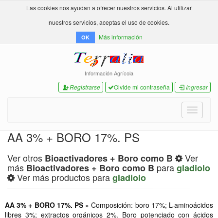
Las cookies nos ayudan a ofrecer nuestros servicios. Al utilizar
nuestros servicios, aceptas el uso de cookies.
Más información
OK
Información Agrícola
Registrarse
Olvide mi contraseña
Ingresar
Toggle
navigati
AA 3% + BORO 17%. PS
Ver otros
Ver
Bioactivadores + Boro como B
más
para
Bioactivadores + Boro como B
gladiolo
Ver más productos para
gladiolo
AA 3% + BORO 17%. PS
» Composición: boro 17%; L-aminoácidos
libres 3%; extractos orgánicos 2%. Boro potenciado con ácidos