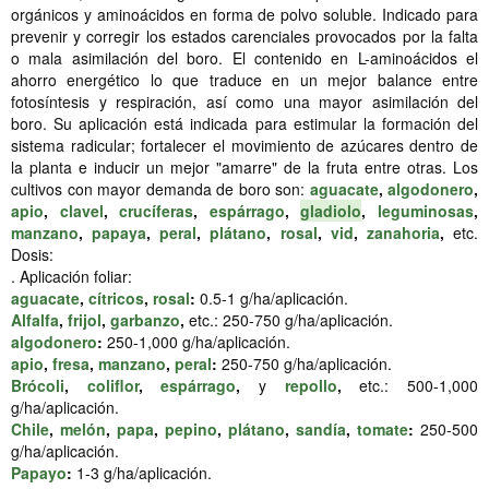
orgánicos y aminoácidos en forma de polvo soluble. Indicado para
prevenir y corregir los estados carenciales provocados por la falta
o mala asimilación del boro. El contenido en L-aminoácidos el
ahorro energético lo que traduce en un mejor balance entre
fotosíntesis y respiración, así como una mayor asimilación del
boro. Su aplicación está indicada para estimular la formación del
sistema radicular; fortalecer el movimiento de azúcares dentro de
la planta e inducir un mejor "amarre" de la fruta entre otras. Los
cultivos con mayor demanda de boro son:
aguacate
,
algodonero
,
apio
,
clavel
,
crucíferas
,
espárrago
,
gladiolo
,
leguminosas
,
manzano
,
papaya
,
peral
,
plátano
,
rosal
,
vid
,
zanahoria
,
etc.
Dosis:
. Aplicación foliar:
aguacate
,
cítricos
,
rosal
:
0.5-1 g/ha/aplicación.
Alfalfa
,
frijol
,
garbanzo
,
etc.: 250-750 g/ha/aplicación.
algodonero
:
250-1,000 g/ha/aplicación.
apio
,
fresa
,
manzano
,
peral
:
250-750 g/ha/aplicación.
Brócoli
,
coliflor
,
espárrago
,
y
repollo
,
etc.: 500-1,000
g/ha/aplicación.
Chile
,
melón
,
papa
,
pepino
,
plátano
,
sandía
,
tomate
:
250-500
g/ha/aplicación.
Papayo
:
1-3 g/ha/aplicación.