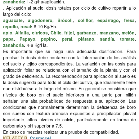
zanahoria
:
1-2 g/ha/aplicación.
. Aplicación al suelo: dosis totales por ciclo de cultivo repartir a lo
largo del ciclo:
aguacate
,
algodonero
,
Brócoli
,
coliflor
,
espárrago
,
fresa
,
repollo
,
rosal
:
6-10 Kg/Ha.
apio
,
Alfalfa
,
cítricos
,
Chile
,
frijol
,
garbanzo
,
manzano
,
melón
,
papa
,
Papayo
,
pepino
,
peral
,
plátano
,
sandía
,
tomate
,
zanahoria
:
4-6 Kg/Ha.
Es importante que se haga una adecuada dosificación. Para
precisar la dosis debe contarse con la información de los análisis
del suelo y tejido correspondientes. La variación en las dosis para
aplicación foliar se relaciona con el tamaño de la planta y con el
grado de deficiencia. La recomendación para aplicación al suelo es
la dosis sugerida para todo el ciclo del cultivo, que idealmente tiene
que distribuirse a lo largo del mismo. En general se considera que
niveles de boro en el suelo inferiores a una parte por millón
señalan una alta probabilidad de respuesta a su aplicación. Las
condiciones que normalmente determinan la deficiencia de boro
son suelos con textura arenosa expuestos a precipitación pluvial
importante, altos niveles de calcio, particularmente en forma de
carbonato y pH superior a 7.5.
En caso de mezclas realizar una prueba de compatibilidad.
KELATEX B
,
Cosmocel
.