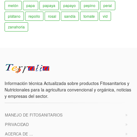
melón
papa
papaya
papayo
pepino
peral
plátano
repollo
rosal
sandía
tomate
vid
zanahoria
Información técnica Actualizada sobre productos Fitosanitarios y
Nutricionales para la agricultura convencional y orgánica, noticias
y empresas del sector.
MANEJO DE FITOSANITARIOS
PRIVACIDAD
ACERCA DE ...