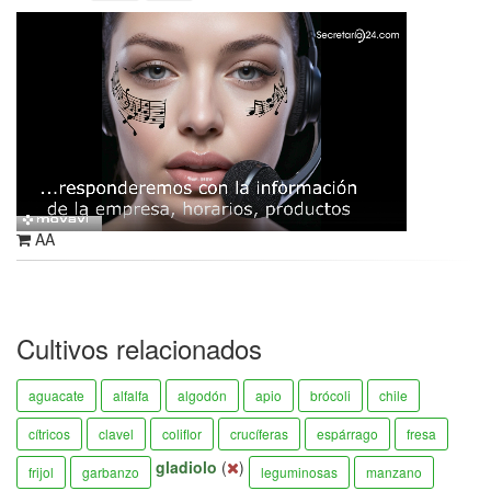
AA
Cultivos relacionados
aguacate
alfalfa
algodón
apio
brócoli
chile
cítricos
clavel
coliflor
crucíferas
espárrago
fresa
gladiolo
(
)
frijol
garbanzo
leguminosas
manzano