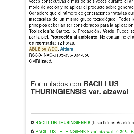
veces consecutivas o más de seis veces durante el año 
modo de acción y no aplicar el producto sobre generac
Considere que el número de generaciones tratadas dur
insecticidas de un mismo grupo toxicológico. Todos lo
principios deberían ser considerados para la aplicación 
Toxicología
: Cat.tox.: 5. Precaución /
Verde
. Puede se
por la piel.
Protección al ambiente
: No contamine el a
de reentrada
: 12 horas.
ABLE 50 WDG
,
Altiara
.
RSCO-INAC-0105-396-034-050
OMRI listed.
Formulados con
BACILLUS
THURINGIENSIS var. aizawai
BACILLUS THURINGIENSIS
(
Insecticidas-Acaricid
BACILLUS THURINGIENSIS var. aizawai 10.30%. F