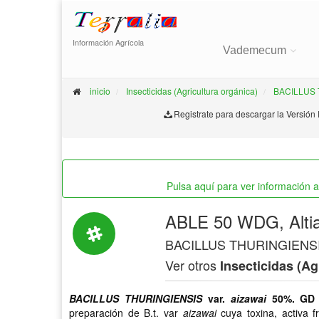
Información Agrícola
Vademecum
inicio
Insecticidas (Agricultura orgánica)
BACILLUS T
Registrate para descargar la Versión
Pulsa aquí para ver información 
ABLE 50 WDG
,
Alti
BACILLUS THURINGIENSIS
Ver otros
Insecticidas (Ag
BACILLUS THURINGIENSIS
var.
aizawai
50%. G
preparación de B.t. var
aizawai
cuya toxina, activa 