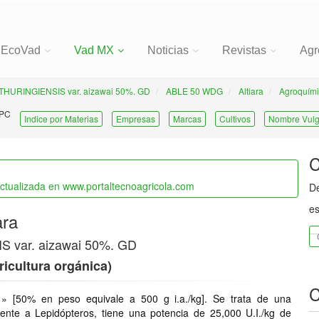
EcoVad
Vad MX
Noticias
Revistas
Agr
HURINGIENSIS var. aizawai 50%. GD
ABLE 50 WDG
Altiara
Agroquími
 PC
Indice por Materias
Empresas
Marcas
Cultivos
Nombre Vulg
C
actualizada en www.portaltecnoagricola.com
De
es
ara
 var. aizawai 50%. GD
ricultura orgánica)
C
D
» [50% en peso equivale a 500 g i.a./kg]. Se trata de una
frente a Lepidópteros, tiene una potencia de 25,000 U.I./kg de