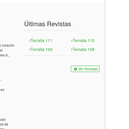
Últimas Revistas
Terralia 111
Terralia 110
 corazón
Terralia 109
Terralia 108
el
es d...
Ver Revistas
n
 en
rupo
tos de
ca...