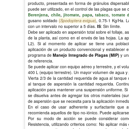
producto, presentada en forma de gránulos dispersables
puede ser utilizado, en el control de las plagas que se c
Berenjena
,
chile
,
jitomate
,
papa
,
tabaco
,
tomate 
gusano soldado
(
Spodoptera exigua
)
, 0.75-1 Kg/Ha. 
con un intervalo no superior a 5 días.
IS
: Sin límite.
Debe ser aplicado en aspersión total sobre el follaje, 
de la planta, así como en el envés de las hojas. La ap
L2). Si al momento de aplicar se tiene una poblaci
aplicación de un producto convencional y establecer
programa de
Manejo Integrado de Plagas (MIP)
y una
de referencia.
Se puede aplicar con equipo aéreo y terrestre, y el vo
400 L (equipo terrestre). Un mayor volumen de agua y p
Vierta 2/3 de la cantidad requerida de agua al tanque
al tanque de aspersión la cantidad requerida. Contin
aplicación para mantener una suspensión uniforme. Si
se disuelva antes de agregar los otros materiales (surf
de aspersión que se necesita para la aplicación inmedi
En el caso de usar adherente y surfactante que a
recomienda aquellos de tipo no-iónico. Puede aplicarse 
Por su modo de acción se puede considerar com
Resistencia, utilizando criterios como: No aplicar más