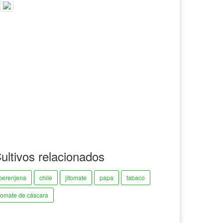
ultivos relacionados
berenjena
chile
jitomate
papa
tabaco
tomate de cáscara