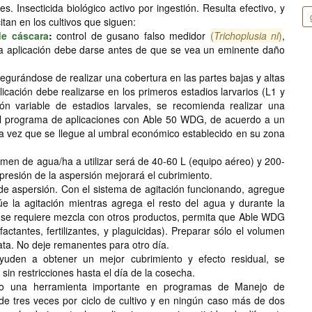
. Insecticida biológico activo por ingestión. Resulta efectivo, y
itan en los cultivos que siguen:
de cáscara
:
control de gusano falso medidor
(
Trichoplusia ni
)
,
La aplicación debe darse antes de que se vea un eminente daño
asegurándose de realizar una cobertura en las partes bajas y altas
licación debe realizarse en los primeros estadios larvarios (L1 y
ón variable de estadios larvales, se recomienda realizar una
 el programa de aplicaciones con Able 50 WDG, de acuerdo a un
 vez que se llegue al umbral económico establecido en su zona
lumen de agua/ha a utilizar será de 40-60 L (equipo aéreo) y 200-
resión de la aspersión mejorará el cubrimiento.
 de aspersión. Con el sistema de agitación funcionando, agregue
úe la agitación mientras agrega el resto del agua y durante la
 se requiere mezcla con otros productos, permita que Able WDG
actantes, fertilizantes, y plaguicidas). Preparar sólo el volumen
ata. No deje remanentes para otro día.
yuden a obtener un mejor cubrimiento y efecto residual, se
sin restricciones hasta el día de la cosecha.
o una herramienta importante en programas de Manejo de
 de tres veces por ciclo de cultivo y en ningún caso más de dos