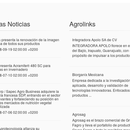
as Noticias
Agrolinks
 presenta la renovación de la imagen
Integradora Apolo SA de CV
a de todos sus productos
INTEGRADORA APOLO florece en el
8-09-19 02:00:00 +0200
del Bajío, Irapuato, Guanajuato, con 
propósito de impulsar a los productor
presenta Acramite® 480 SC para
las en invernadero
Biorganix Mexicana
8-07-10 02:00:00 +0200
Empresa dedicada a la investigació
aplicada, desarrollo y validación de
tecnologías innovadoras. Enfocados
rp / Sapec Agro Business adquiere la
a francesa SDP, entrando en el sector
productos ...
vantes y fortaleciendo su posición en
tes mercados de nutrición vegetal
lizada
8-07-06 02:00:00 +0200
Agrosag
Agrosag es el brazo comercial de G
Fagro y lleva el portafolio de produc
grotecnología afianza su
Grupo Fagro a toda la república mexi