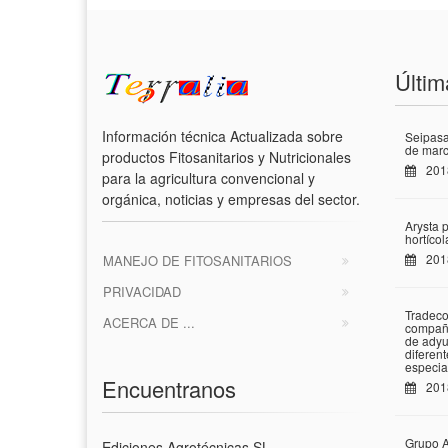
Últim
Información técnica Actualizada sobre
Seipasa
de marc
productos Fitosanitarios y Nutricionales
201
para la agricultura convencional y
orgánica, noticias y empresas del sector.
Arysta 
hortíco
201
MANEJO DE FITOSANITARIOS
PRIVACIDAD
Tradeco
ACERCA DE ...
compañí
de adyu
diferen
especia
Encuentranos
201
Grupo A
Ediciones Agrotécnicas SL