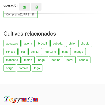
operación
Comprar AZUFRE
Cultivos relacionados
aguacate
avena
brócoli
cebada
chile
ciruelo
cítricos
col
coliflor
durazno
maíz
mango
manzano
melón
nogal
pepino
peral
sandía
sorgo
tomate
trigo