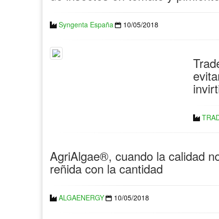
Syngenta España
10/05/2018
Trad
evita
invir
TRA
AgriAlgae®, cuando la calidad n
reñida con la cantidad
ALGAENERGY
10/05/2018