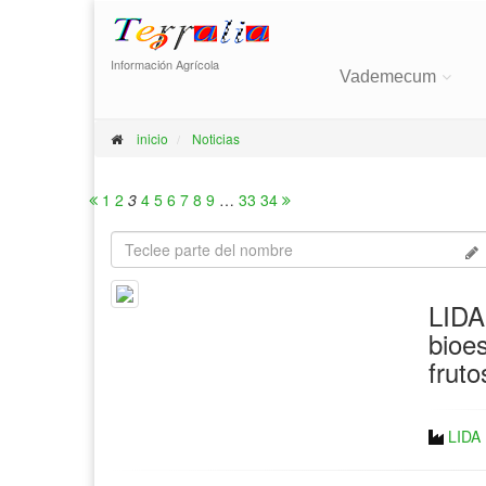
Información Agrícola
Vademecum
inicio
Noticias
1
2
3
4
5
6
7
8
9
…
33
34
LIDA
bioes
fruto
LIDA 