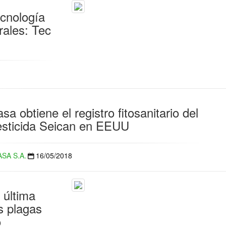
cnología
rales: Tec
sa obtiene el registro fitosanitario del
esticida Seican en EEUU
ASA S.A.
16/05/2018
 última
es plagas
o