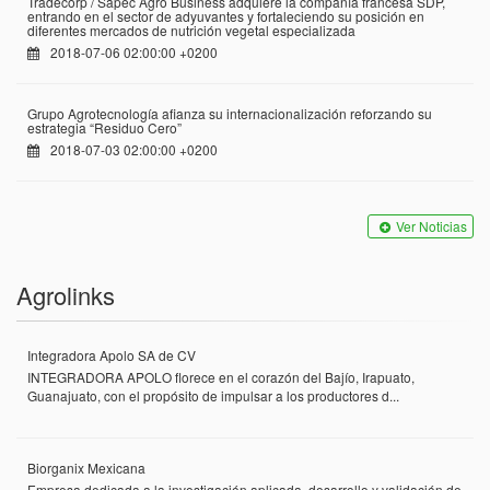
Tradecorp / Sapec Agro Business adquiere la compañía francesa SDP,
entrando en el sector de adyuvantes y fortaleciendo su posición en
diferentes mercados de nutrición vegetal especializada
2018-07-06 02:00:00 +0200
Grupo Agrotecnología afianza su internacionalización reforzando su
estrategia “Residuo Cero”
2018-07-03 02:00:00 +0200
Ver Noticias
Agrolinks
Integradora Apolo SA de CV
INTEGRADORA APOLO florece en el corazón del Bajío, Irapuato,
Guanajuato, con el propósito de impulsar a los productores d...
Biorganix Mexicana
Empresa dedicada a la investigación aplicada, desarrollo y validación de