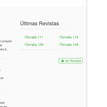
Últimas Revistas
Terralia 111
Terralia 110
 corazón
Terralia 109
Terralia 108
el
es d...
Ver Revistas
n
 en
rupo
tos de