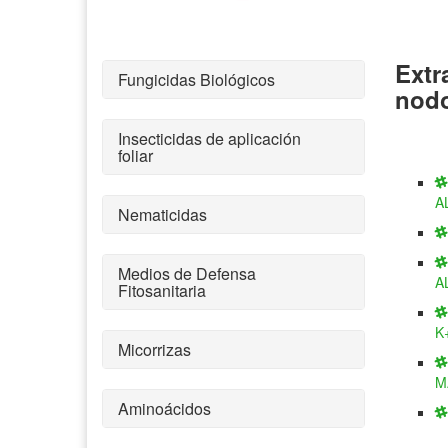
Extr
Fungicidas Biológicos
nod
Insecticidas de aplicación
foliar
A
Nematicidas
Medios de Defensa
A
Fitosanitaria
K
Micorrizas
M
Aminoácidos