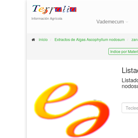
Información Agrícola
Vademecum
inicio
Extractos de Algas Ascophyllum nodosum
zan
Indice por Mater
List
Listad
nodosu