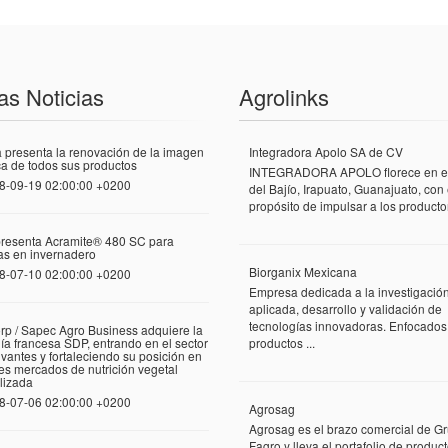
as Noticias
Agrolinks
 presenta la renovación de la imagen
Integradora Apolo SA de CV
a de todos sus productos
INTEGRADORA APOLO florece en el
8-09-19 02:00:00 +0200
del Bajío, Irapuato, Guanajuato, con 
propósito de impulsar a los productor
presenta Acramite® 480 SC para
las en invernadero
Biorganix Mexicana
8-07-10 02:00:00 +0200
Empresa dedicada a la investigació
aplicada, desarrollo y validación de
tecnologías innovadoras. Enfocados
rp / Sapec Agro Business adquiere la
a francesa SDP, entrando en el sector
productos ...
vantes y fortaleciendo su posición en
tes mercados de nutrición vegetal
lizada
8-07-06 02:00:00 +0200
Agrosag
Agrosag es el brazo comercial de G
Fagro y lleva el portafolio de produc