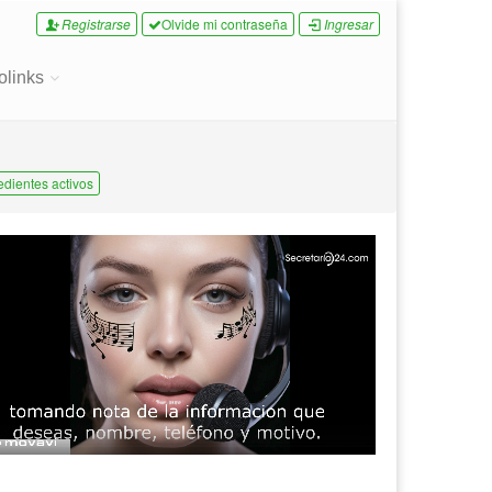
Registrarse
Olvide mi contraseña
Ingresar
olinks
edientes activos