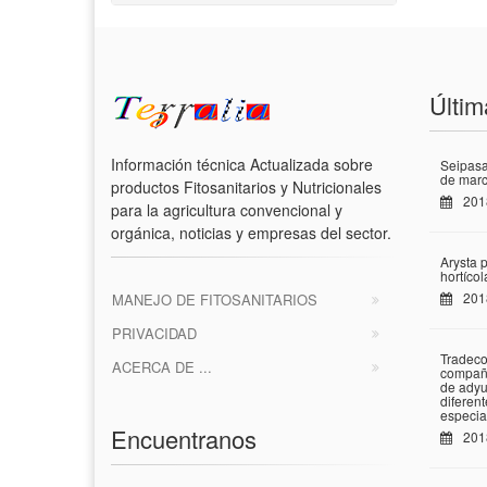
Últim
Información técnica Actualizada sobre
Seipasa
de marc
productos Fitosanitarios y Nutricionales
201
para la agricultura convencional y
orgánica, noticias y empresas del sector.
Arysta 
hortíco
201
MANEJO DE FITOSANITARIOS
PRIVACIDAD
Tradeco
ACERCA DE ...
compañí
de adyu
diferen
especia
Encuentranos
201