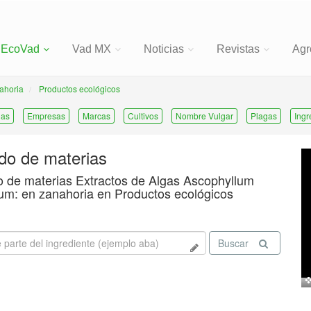
EcoVad
Vad MX
Noticias
Revistas
Agr
ahoria
Productos ecológicos
ias
Empresas
Marcas
Cultivos
Nombre Vulgar
Plagas
Ingr
ado de materias
o de materias Extractos de Algas Ascophyllum
m: en zanahoria en Productos ecológicos
Buscar