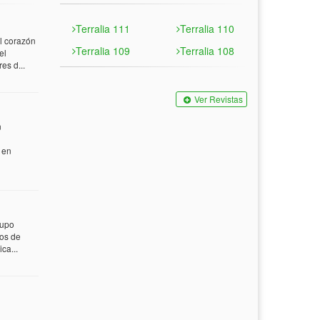
Terralia 111
Terralia 110
 corazón
Terralia 109
Terralia 108
el
es d...
Ver Revistas
n
 en
rupo
tos de
ca...