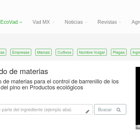
EcoVad
Vad MX
Noticias
Revistas
Agr
ias
Empresas
Marcas
Cultivos
Nombre Vulgar
Plagas
Ingr
ado de materias
o de materias para el control de barrenillo de los
 del pino en Productos ecológicos
Buscar