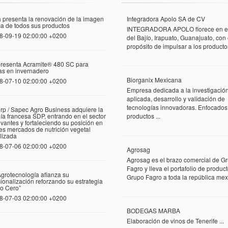
 presenta la renovación de la imagen
Integradora Apolo SA de CV
a de todos sus productos
INTEGRADORA APOLO florece en el
8-09-19 02:00:00 +0200
del Bajío, Irapuato, Guanajuato, con 
propósito de impulsar a los productor
presenta Acramite® 480 SC para
las en invernadero
Biorganix Mexicana
8-07-10 02:00:00 +0200
Empresa dedicada a la investigació
aplicada, desarrollo y validación de
tecnologías innovadoras. Enfocados
rp / Sapec Agro Business adquiere la
a francesa SDP, entrando en el sector
productos ...
vantes y fortaleciendo su posición en
tes mercados de nutrición vegetal
lizada
8-07-06 02:00:00 +0200
Agrosag
Agrosag es el brazo comercial de G
Fagro y lleva el portafolio de produc
grotecnología afianza su
Grupo Fagro a toda la república mexi
cionalización reforzando su estrategia
o Cero”
8-07-03 02:00:00 +0200
BODEGAS MARBA
Elaboración de vinos de Tenerife ...