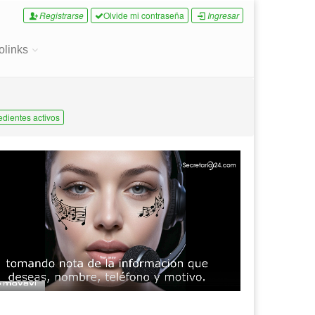
Registrarse
Olvide mi contraseña
Ingresar
olinks
edientes activos