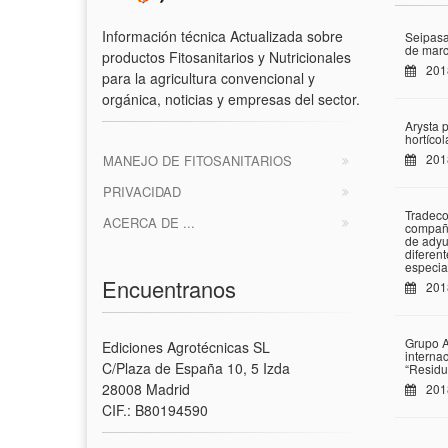
Información técnica Actualizada sobre
Seipasa
de marc
productos Fitosanitarios y Nutricionales
201
para la agricultura convencional y
orgánica, noticias y empresas del sector.
Arysta 
hortíco
201
MANEJO DE FITOSANITARIOS
PRIVACIDAD
Tradeco
ACERCA DE ...
compañí
de adyu
diferen
especia
Encuentranos
201
Grupo A
Ediciones Agrotécnicas SL
interna
C/Plaza de España 10, 5 Izda
“Residu
28008 Madrid
201
CIF.: B80194590