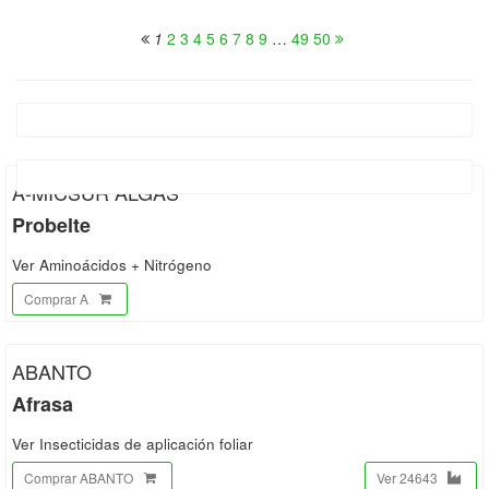
1
2
3
4
5
6
7
8
9
…
49
50
A-MICSUR ALGAS
Probelte
Ver Aminoácidos + Nitrógeno
Comprar A
ABANTO
Afrasa
Ver Insecticidas de aplicación foliar
Comprar ABANTO
Ver 24643