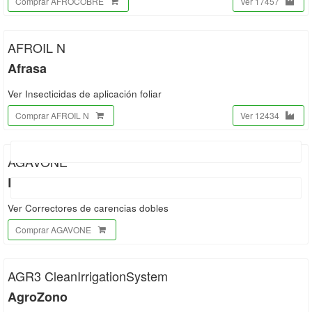
Comprar AFROCOBRE
Ver 17457
AFROIL N
Afrasa
Ver Insecticidas de aplicación foliar
Comprar AFROIL N
Ver 12434
AGAVONE
Bioera
Ver Correctores de carencias dobles
Comprar AGAVONE
AGR3 CleanIrrigationSystem
AgroZono