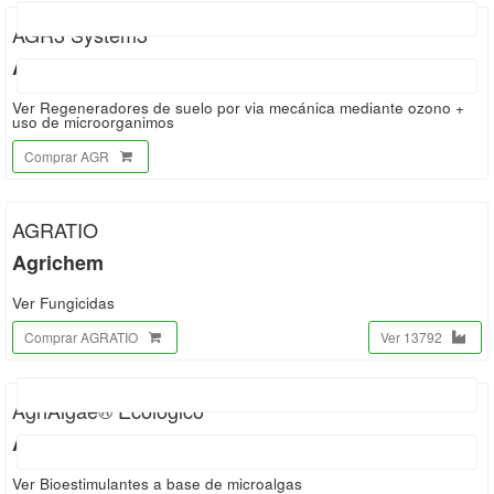
AGR3 System3
AgroZono
Ver Regeneradores de suelo por via mecánica mediante ozono +
uso de microorganimos
Comprar AGR
AGRATIO
Agrichem
Ver Fungicidas
Comprar AGRATIO
Ver 13792
AgriAlgae® Ecológico
AlgaEnergy
Ver Bioestimulantes a base de microalgas