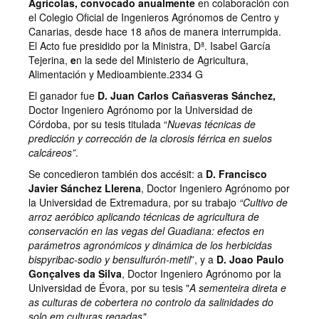
Agrícolas, convocado anualmente
en colaboración con
el Colegio Oficial de Ingenieros Agrónomos de Centro y
Canarias, desde hace 18 años de manera interrumpida.
El Acto fue presidido por la Ministra, Dª. Isabel García
Tejerina,
e
n la sede del Ministerio de Agricultura,
Alimentación y Medioambiente.2334 G
El ganador fue
D. Juan Carlos Cañasveras Sánchez
,
Doctor Ingeniero Agrónomo por la Universidad de
Córdoba, por su tesis titulada “
Nuevas técnicas de
predicción y corrección de la clorosis férrica en suelos
calcáreos”
.
Se concedieron también dos accésit: a
D. Francisco
Javier Sánchez Llerena
, Doctor Ingeniero Agrónomo por
la Universidad de Extremadura, por su trabajo
“Cultivo de
arroz aeróbico aplicando técnicas de agricultura de
conservación en las vegas del Guadiana: efectos en
parámetros agronómicos y dinámica de los herbicidas
bispyribac-sodio y bensulfurón-metil
”, y a
D. Joao Paulo
Gonçalves da Silva
, Doctor Ingeniero Agrónomo por la
Universidad de Évora, por su tesis "
A sementeira direta e
as culturas de cobertera no controlo da salinidades do
solo em culturas regadas"
.