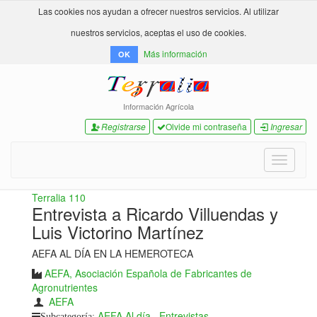
Las cookies nos ayudan a ofrecer nuestros servicios. Al utilizar
nuestros servicios, aceptas el uso de cookies.
Más información
OK
Información Agrícola
Registrarse
Olvide mi contraseña
Ingresar
Toggle
navigati
Terralia 110
Entrevista a Ricardo Villuendas y
Luis Victorino Martínez
AEFA AL DÍA EN LA HEMEROTECA
AEFA, Asociación Española de Fabricantes de
Agronutrientes
AEFA
AEFA Al día
,
Entrevistas
Subcategoría: