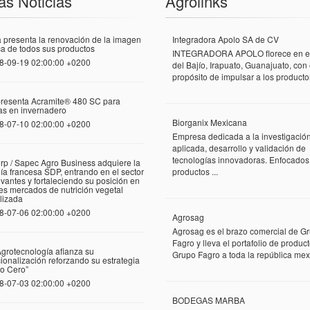
as Noticias
Agrolinks
 presenta la renovación de la imagen
Integradora Apolo SA de CV
a de todos sus productos
INTEGRADORA APOLO florece en el
8-09-19 02:00:00 +0200
del Bajío, Irapuato, Guanajuato, con 
propósito de impulsar a los productor
presenta Acramite® 480 SC para
las en invernadero
Biorganix Mexicana
8-07-10 02:00:00 +0200
Empresa dedicada a la investigació
aplicada, desarrollo y validación de
tecnologías innovadoras. Enfocados
rp / Sapec Agro Business adquiere la
a francesa SDP, entrando en el sector
productos ...
vantes y fortaleciendo su posición en
tes mercados de nutrición vegetal
lizada
8-07-06 02:00:00 +0200
Agrosag
Agrosag es el brazo comercial de G
Fagro y lleva el portafolio de produc
grotecnología afianza su
Grupo Fagro a toda la república mexi
cionalización reforzando su estrategia
o Cero”
8-07-03 02:00:00 +0200
BODEGAS MARBA