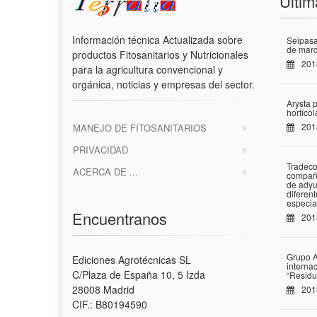
Últim
Información técnica Actualizada sobre
Seipasa
de marc
productos Fitosanitarios y Nutricionales
201
para la agricultura convencional y
orgánica, noticias y empresas del sector.
Arysta 
hortíco
201
MANEJO DE FITOSANITARIOS
PRIVACIDAD
Tradeco
ACERCA DE ...
compañí
de adyu
diferen
especia
Encuentranos
201
Grupo A
Ediciones Agrotécnicas SL
interna
C/Plaza de España 10, 5 Izda
“Residu
28008 Madrid
201
CIF.: B80194590