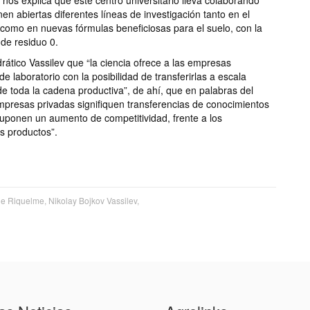
nos explica que este centro universitario lleva colaborando
n abiertas diferentes líneas de investigación tanto en el
, como en nuevas fórmulas beneficiosas para el suelo, con la
 de residuo 0.
ático Vassilev que “la ciencia ofrece a las empresas
e laboratorio con la posibilidad de transferirlas a escala
de toda la cadena productiva”, de ahí, que en palabras del
mpresas privadas signifiquen transferencias de conocimientos
suponen un aumento de competitividad, frente a los
us productos”.
 Riquelme, Nikolay Bojkov Vassilev,