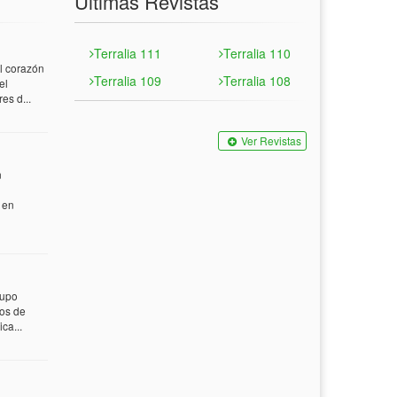
Últimas Revistas
Terralia 111
Terralia 110
 corazón
Terralia 109
Terralia 108
el
es d...
Ver Revistas
n
 en
rupo
tos de
ca...