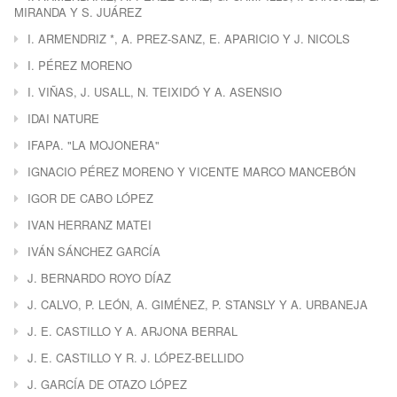
MIRANDA Y S. JUÁREZ
I. ARMENDRIZ *, A. PREZ-SANZ, E. APARICIO Y J. NICOLS
I. PÉREZ MORENO
I. VIÑAS, J. USALL, N. TEIXIDÓ Y A. ASENSIO
IDAI NATURE
IFAPA. "LA MOJONERA"
IGNACIO PÉREZ MORENO Y VICENTE MARCO MANCEBÓN
IGOR DE CABO LÓPEZ
IVAN HERRANZ MATEI
IVÁN SÁNCHEZ GARCÍA
J. BERNARDO ROYO DÍAZ
J. CALVO, P. LEÓN, A. GIMÉNEZ, P. STANSLY Y A. URBANEJA
J. E. CASTILLO Y A. ARJONA BERRAL
J. E. CASTILLO Y R. J. LÓPEZ-BELLIDO
J. GARCÍA DE OTAZO LÓPEZ