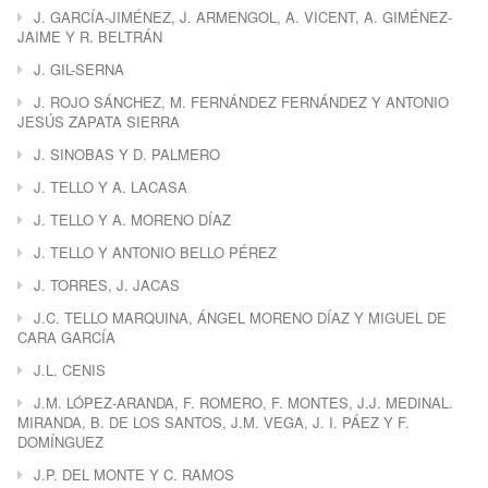
J. GARCÍA-JIMÉNEZ, J. ARMENGOL, A. VICENT, A. GIMÉNEZ-
JAIME Y R. BELTRÁN
J. GIL-SERNA
J. ROJO SÁNCHEZ, M. FERNÁNDEZ FERNÁNDEZ Y ANTONIO
JESÚS ZAPATA SIERRA
J. SINOBAS Y D. PALMERO
J. TELLO Y A. LACASA
J. TELLO Y A. MORENO DÍAZ
J. TELLO Y ANTONIO BELLO PÉREZ
J. TORRES, J. JACAS
J.C. TELLO MARQUINA, ÁNGEL MORENO DÍAZ Y MIGUEL DE
CARA GARCÍA
J.L. CENIS
J.M. LÓPEZ-ARANDA, F. ROMERO, F. MONTES, J.J. MEDINAL.
MIRANDA, B. DE LOS SANTOS, J.M. VEGA, J. I. PÁEZ Y F.
DOMÍNGUEZ
J.P. DEL MONTE Y C. RAMOS