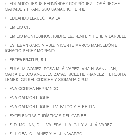
EDUARDO JESÚS FERNÁNDEZ RODRÍGUEZ, JOSÉ RECHE
MÁRMOL Y FRANCISCO CAMACHO FERRE
EDUARDO LLAUDÓ I ÁVILA
EMILIO GIL
EMILIO MONTESINOS, ISIDRE LLORENTE Y PERE VILARDELL
ESTEBAN GARCÍA RUIZ, VICENTE MARCO MANCEBÓN E
IGNACIO PÉREZ MORENO
ESTEVENATUR, S.L.
EULALIA GÓMEZ, ROSA M. ÁLVAREZ, ANA N. SAN JUAN,
MARÍA DE LOS ÁNGELES ZAYAS, JOEL HERNÁNDEZ, TERESITA
LEMES, GRISEL CROCHE Y XIOMARA CRUZ
EVA CORREA HERNANDO
EVA GARZÓN-LUQUE
EVA GARZÓN-LUQUE, J.V. FALCÓ Y F. BEITIA
EXCELENCIAS TURÍSTICAS DEL CARIBE
F. D. MOLINA, D. L. VALERA, J. A. GIL Y A. J. ÁLVAREZ
F. J. GEA, C. LAINEZ Y M. J. NAVARRO