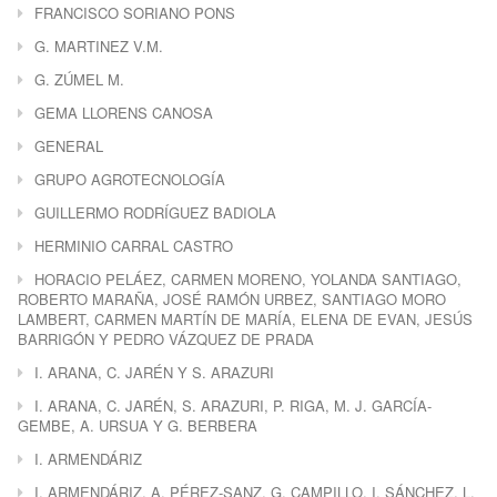
FRANCISCO SORIANO PONS
G. MARTINEZ V.M.
G. ZÚMEL M.
GEMA LLORENS CANOSA
GENERAL
GRUPO AGROTECNOLOGÍA
GUILLERMO RODRÍGUEZ BADIOLA
HERMINIO CARRAL CASTRO
HORACIO PELÁEZ, CARMEN MORENO, YOLANDA SANTIAGO,
ROBERTO MARAÑA, JOSÉ RAMÓN URBEZ, SANTIAGO MORO
LAMBERT, CARMEN MARTÍN DE MARÍA, ELENA DE EVAN, JESÚS
BARRIGÓN Y PEDRO VÁZQUEZ DE PRADA
I. ARANA, C. JARÉN Y S. ARAZURI
I. ARANA, C. JARÉN, S. ARAZURI, P. RIGA, M. J. GARCÍA-
GEMBE, A. URSUA Y G. BERBERA
I. ARMENDÁRIZ
I. ARMENDÁRIZ, A. PÉREZ-SANZ, G. CAMPILLO, I. SÁNCHEZ, L.