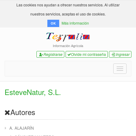
Las cookies nos ayudan a ofrecer nuestros servicios. Al utilizar
nuestros servicios, aceptas el uso de cookies.
Más información
OK
Información Agrícola
Registrarse
Olvide mi contraseña
Ingresar
Toggle
navigati
EsteveNatur, S.L.
Autores
A. ALAJARÍN