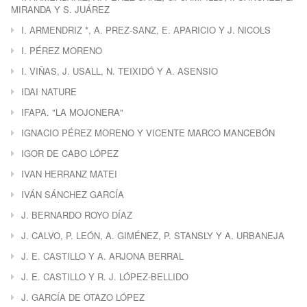
MIRANDA Y S. JUÁREZ
I. ARMENDRIZ *, A. PREZ-SANZ, E. APARICIO Y J. NICOLS
I. PÉREZ MORENO
I. VIÑAS, J. USALL, N. TEIXIDÓ Y A. ASENSIO
IDAI NATURE
IFAPA. "LA MOJONERA"
IGNACIO PÉREZ MORENO Y VICENTE MARCO MANCEBÓN
IGOR DE CABO LÓPEZ
IVAN HERRANZ MATEI
IVÁN SÁNCHEZ GARCÍA
J. BERNARDO ROYO DÍAZ
J. CALVO, P. LEÓN, A. GIMÉNEZ, P. STANSLY Y A. URBANEJA
J. E. CASTILLO Y A. ARJONA BERRAL
J. E. CASTILLO Y R. J. LÓPEZ-BELLIDO
J. GARCÍA DE OTAZO LÓPEZ