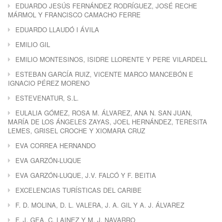
EDUARDO JESÚS FERNÁNDEZ RODRÍGUEZ, JOSÉ RECHE
MÁRMOL Y FRANCISCO CAMACHO FERRE
EDUARDO LLAUDÓ I ÁVILA
EMILIO GIL
EMILIO MONTESINOS, ISIDRE LLORENTE Y PERE VILARDELL
ESTEBAN GARCÍA RUIZ, VICENTE MARCO MANCEBÓN E
IGNACIO PÉREZ MORENO
ESTEVENATUR, S.L.
EULALIA GÓMEZ, ROSA M. ÁLVAREZ, ANA N. SAN JUAN,
MARÍA DE LOS ÁNGELES ZAYAS, JOEL HERNÁNDEZ, TERESITA
LEMES, GRISEL CROCHE Y XIOMARA CRUZ
EVA CORREA HERNANDO
EVA GARZÓN-LUQUE
EVA GARZÓN-LUQUE, J.V. FALCÓ Y F. BEITIA
EXCELENCIAS TURÍSTICAS DEL CARIBE
F. D. MOLINA, D. L. VALERA, J. A. GIL Y A. J. ÁLVAREZ
F. J. GEA, C. LAINEZ Y M. J. NAVARRO