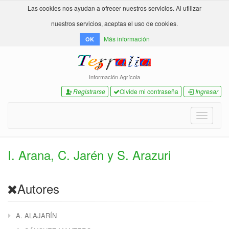
Las cookies nos ayudan a ofrecer nuestros servicios. Al utilizar
nuestros servicios, aceptas el uso de cookies.
Más información
OK
Información Agrícola
Registrarse
Olvide mi contraseña
Ingresar
Toggle
navigati
I. Arana, C. Jarén y S. Arazuri
Autores
A. ALAJARÍN