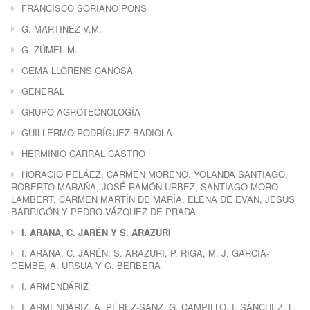
FRANCISCO SORIANO PONS
G. MARTINEZ V.M.
G. ZÚMEL M.
GEMA LLORENS CANOSA
GENERAL
GRUPO AGROTECNOLOGÍA
GUILLERMO RODRÍGUEZ BADIOLA
HERMINIO CARRAL CASTRO
HORACIO PELÁEZ, CARMEN MORENO, YOLANDA SANTIAGO,
ROBERTO MARAÑA, JOSÉ RAMÓN URBEZ, SANTIAGO MORO
LAMBERT, CARMEN MARTÍN DE MARÍA, ELENA DE EVAN, JESÚS
BARRIGÓN Y PEDRO VÁZQUEZ DE PRADA
I. ARANA, C. JARÉN Y S. ARAZURI
I. ARANA, C. JARÉN, S. ARAZURI, P. RIGA, M. J. GARCÍA-
GEMBE, A. URSUA Y G. BERBERA
I. ARMENDÁRIZ
I. ARMENDÁRIZ, A. PÉREZ-SANZ, G. CAMPILLO, I. SÁNCHEZ, L.