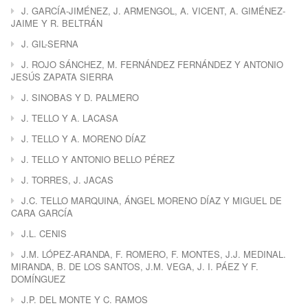
J. GARCÍA-JIMÉNEZ, J. ARMENGOL, A. VICENT, A. GIMÉNEZ-
JAIME Y R. BELTRÁN
J. GIL-SERNA
J. ROJO SÁNCHEZ, M. FERNÁNDEZ FERNÁNDEZ Y ANTONIO
JESÚS ZAPATA SIERRA
J. SINOBAS Y D. PALMERO
J. TELLO Y A. LACASA
J. TELLO Y A. MORENO DÍAZ
J. TELLO Y ANTONIO BELLO PÉREZ
J. TORRES, J. JACAS
J.C. TELLO MARQUINA, ÁNGEL MORENO DÍAZ Y MIGUEL DE
CARA GARCÍA
J.L. CENIS
J.M. LÓPEZ-ARANDA, F. ROMERO, F. MONTES, J.J. MEDINAL.
MIRANDA, B. DE LOS SANTOS, J.M. VEGA, J. I. PÁEZ Y F.
DOMÍNGUEZ
J.P. DEL MONTE Y C. RAMOS