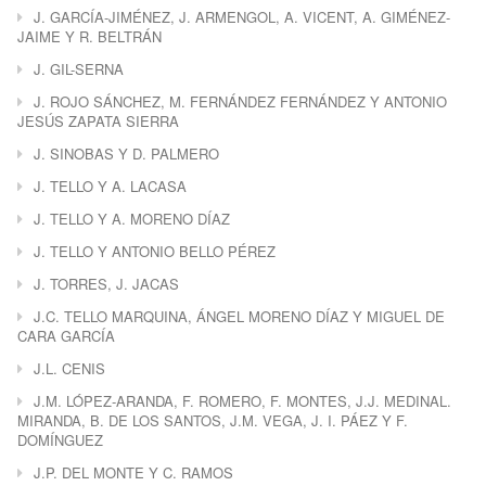
J. GARCÍA-JIMÉNEZ, J. ARMENGOL, A. VICENT, A. GIMÉNEZ-
JAIME Y R. BELTRÁN
J. GIL-SERNA
J. ROJO SÁNCHEZ, M. FERNÁNDEZ FERNÁNDEZ Y ANTONIO
JESÚS ZAPATA SIERRA
J. SINOBAS Y D. PALMERO
J. TELLO Y A. LACASA
J. TELLO Y A. MORENO DÍAZ
J. TELLO Y ANTONIO BELLO PÉREZ
J. TORRES, J. JACAS
J.C. TELLO MARQUINA, ÁNGEL MORENO DÍAZ Y MIGUEL DE
CARA GARCÍA
J.L. CENIS
J.M. LÓPEZ-ARANDA, F. ROMERO, F. MONTES, J.J. MEDINAL.
MIRANDA, B. DE LOS SANTOS, J.M. VEGA, J. I. PÁEZ Y F.
DOMÍNGUEZ
J.P. DEL MONTE Y C. RAMOS