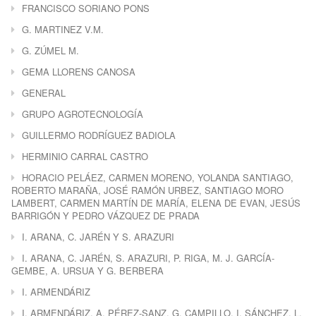
FRANCISCO SORIANO PONS
G. MARTINEZ V.M.
G. ZÚMEL M.
GEMA LLORENS CANOSA
GENERAL
GRUPO AGROTECNOLOGÍA
GUILLERMO RODRÍGUEZ BADIOLA
HERMINIO CARRAL CASTRO
HORACIO PELÁEZ, CARMEN MORENO, YOLANDA SANTIAGO,
ROBERTO MARAÑA, JOSÉ RAMÓN URBEZ, SANTIAGO MORO
LAMBERT, CARMEN MARTÍN DE MARÍA, ELENA DE EVAN, JESÚS
BARRIGÓN Y PEDRO VÁZQUEZ DE PRADA
I. ARANA, C. JARÉN Y S. ARAZURI
I. ARANA, C. JARÉN, S. ARAZURI, P. RIGA, M. J. GARCÍA-
GEMBE, A. URSUA Y G. BERBERA
I. ARMENDÁRIZ
I. ARMENDÁRIZ, A. PÉREZ-SANZ, G. CAMPILLO, I. SÁNCHEZ, L.