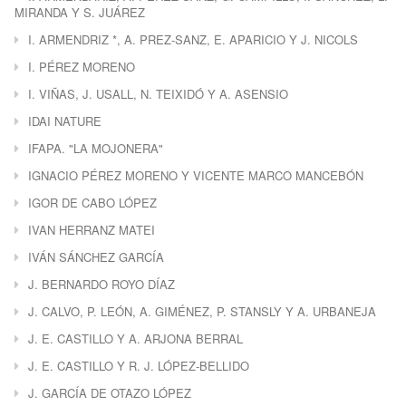
MIRANDA Y S. JUÁREZ
I. ARMENDRIZ *, A. PREZ-SANZ, E. APARICIO Y J. NICOLS
I. PÉREZ MORENO
I. VIÑAS, J. USALL, N. TEIXIDÓ Y A. ASENSIO
IDAI NATURE
IFAPA. "LA MOJONERA"
IGNACIO PÉREZ MORENO Y VICENTE MARCO MANCEBÓN
IGOR DE CABO LÓPEZ
IVAN HERRANZ MATEI
IVÁN SÁNCHEZ GARCÍA
J. BERNARDO ROYO DÍAZ
J. CALVO, P. LEÓN, A. GIMÉNEZ, P. STANSLY Y A. URBANEJA
J. E. CASTILLO Y A. ARJONA BERRAL
J. E. CASTILLO Y R. J. LÓPEZ-BELLIDO
J. GARCÍA DE OTAZO LÓPEZ