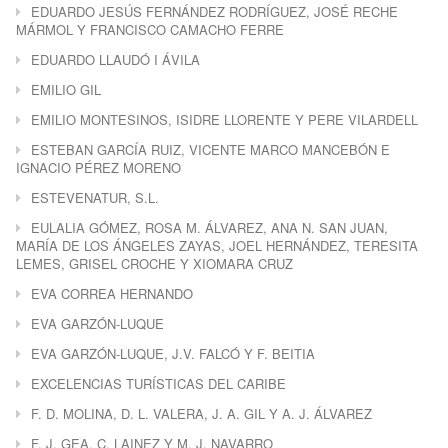
EDUARDO JESÚS FERNÁNDEZ RODRÍGUEZ, JOSÉ RECHE
MÁRMOL Y FRANCISCO CAMACHO FERRE
EDUARDO LLAUDÓ I ÁVILA
EMILIO GIL
EMILIO MONTESINOS, ISIDRE LLORENTE Y PERE VILARDELL
ESTEBAN GARCÍA RUIZ, VICENTE MARCO MANCEBÓN E
IGNACIO PÉREZ MORENO
ESTEVENATUR, S.L.
EULALIA GÓMEZ, ROSA M. ÁLVAREZ, ANA N. SAN JUAN,
MARÍA DE LOS ÁNGELES ZAYAS, JOEL HERNÁNDEZ, TERESITA
LEMES, GRISEL CROCHE Y XIOMARA CRUZ
EVA CORREA HERNANDO
EVA GARZÓN-LUQUE
EVA GARZÓN-LUQUE, J.V. FALCÓ Y F. BEITIA
EXCELENCIAS TURÍSTICAS DEL CARIBE
F. D. MOLINA, D. L. VALERA, J. A. GIL Y A. J. ÁLVAREZ
F. J. GEA, C. LAINEZ Y M. J. NAVARRO