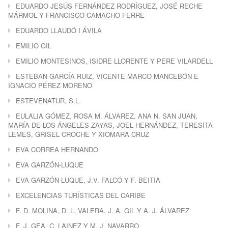
EDUARDO JESÚS FERNÁNDEZ RODRÍGUEZ, JOSÉ RECHE
MÁRMOL Y FRANCISCO CAMACHO FERRE
EDUARDO LLAUDÓ I ÁVILA
EMILIO GIL
EMILIO MONTESINOS, ISIDRE LLORENTE Y PERE VILARDELL
ESTEBAN GARCÍA RUIZ, VICENTE MARCO MANCEBÓN E
IGNACIO PÉREZ MORENO
ESTEVENATUR, S.L.
EULALIA GÓMEZ, ROSA M. ÁLVAREZ, ANA N. SAN JUAN,
MARÍA DE LOS ÁNGELES ZAYAS, JOEL HERNÁNDEZ, TERESITA
LEMES, GRISEL CROCHE Y XIOMARA CRUZ
EVA CORREA HERNANDO
EVA GARZÓN-LUQUE
EVA GARZÓN-LUQUE, J.V. FALCÓ Y F. BEITIA
EXCELENCIAS TURÍSTICAS DEL CARIBE
F. D. MOLINA, D. L. VALERA, J. A. GIL Y A. J. ÁLVAREZ
F. J. GEA, C. LAINEZ Y M. J. NAVARRO