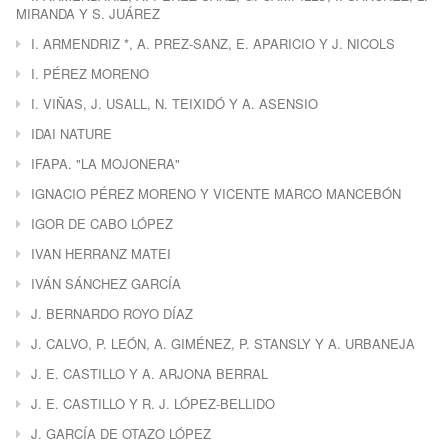
MIRANDA Y S. JUÁREZ
I. ARMENDRIZ *, A. PREZ-SANZ, E. APARICIO Y J. NICOLS
I. PÉREZ MORENO
I. VIÑAS, J. USALL, N. TEIXIDÓ Y A. ASENSIO
IDAI NATURE
IFAPA. "LA MOJONERA"
IGNACIO PÉREZ MORENO Y VICENTE MARCO MANCEBÓN
IGOR DE CABO LÓPEZ
IVAN HERRANZ MATEI
IVÁN SÁNCHEZ GARCÍA
J. BERNARDO ROYO DÍAZ
J. CALVO, P. LEÓN, A. GIMÉNEZ, P. STANSLY Y A. URBANEJA
J. E. CASTILLO Y A. ARJONA BERRAL
J. E. CASTILLO Y R. J. LÓPEZ-BELLIDO
J. GARCÍA DE OTAZO LÓPEZ