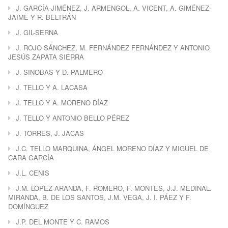
J. GARCÍA-JIMÉNEZ, J. ARMENGOL, A. VICENT, A. GIMÉNEZ-
JAIME Y R. BELTRÁN
J. GIL-SERNA
J. ROJO SÁNCHEZ, M. FERNÁNDEZ FERNÁNDEZ Y ANTONIO
JESÚS ZAPATA SIERRA
J. SINOBAS Y D. PALMERO
J. TELLO Y A. LACASA
J. TELLO Y A. MORENO DÍAZ
J. TELLO Y ANTONIO BELLO PÉREZ
J. TORRES, J. JACAS
J.C. TELLO MARQUINA, ÁNGEL MORENO DÍAZ Y MIGUEL DE
CARA GARCÍA
J.L. CENIS
J.M. LÓPEZ-ARANDA, F. ROMERO, F. MONTES, J.J. MEDINAL.
MIRANDA, B. DE LOS SANTOS, J.M. VEGA, J. I. PÁEZ Y F.
DOMÍNGUEZ
J.P. DEL MONTE Y C. RAMOS