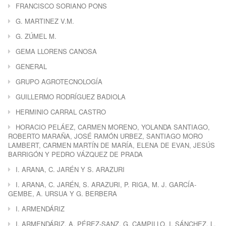
FRANCISCO SORIANO PONS
G. MARTINEZ V.M.
G. ZÚMEL M.
GEMA LLORENS CANOSA
GENERAL
GRUPO AGROTECNOLOGÍA
GUILLERMO RODRÍGUEZ BADIOLA
HERMINIO CARRAL CASTRO
HORACIO PELÁEZ, CARMEN MORENO, YOLANDA SANTIAGO,
ROBERTO MARAÑA, JOSÉ RAMÓN URBEZ, SANTIAGO MORO
LAMBERT, CARMEN MARTÍN DE MARÍA, ELENA DE EVAN, JESÚS
BARRIGÓN Y PEDRO VÁZQUEZ DE PRADA
I. ARANA, C. JARÉN Y S. ARAZURI
I. ARANA, C. JARÉN, S. ARAZURI, P. RIGA, M. J. GARCÍA-
GEMBE, A. URSUA Y G. BERBERA
I. ARMENDÁRIZ
I. ARMENDÁRIZ, A. PÉREZ-SANZ, G. CAMPILLO, I. SÁNCHEZ, L.