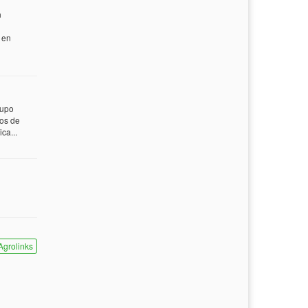
n
 en
rupo
tos de
ca...
Agrolinks