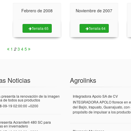
Febrero de 2008
Noviembre de 2007
Terralia 65
Terralia 64
1
2
3
4
5
as Noticias
Agrolinks
 presenta la renovación de la imagen
Integradora Apolo SA de CV
a de todos sus productos
INTEGRADORA APOLO florece en el
8-09-19 02:00:00 +0200
del Bajío, Irapuato, Guanajuato, con 
propósito de impulsar a los productor
presenta Acramite® 480 SC para
las en invernadero