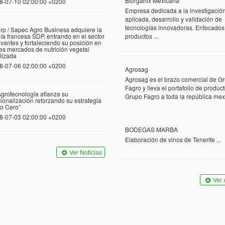
Biorganix Mexicana
8-07-10 02:00:00 +0200
Empresa dedicada a la investigació
aplicada, desarrollo y validación de
tecnologías innovadoras. Enfocados
rp / Sapec Agro Business adquiere la
a francesa SDP, entrando en el sector
productos ...
vantes y fortaleciendo su posición en
tes mercados de nutrición vegetal
lizada
8-07-06 02:00:00 +0200
Agrosag
Agrosag es el brazo comercial de G
Fagro y lleva el portafolio de produc
grotecnología afianza su
Grupo Fagro a toda la república mexi
cionalización reforzando su estrategia
o Cero”
8-07-03 02:00:00 +0200
BODEGAS MARBA
Elaboración de vinos de Tenerife ...
Ver Noticias
Ver 