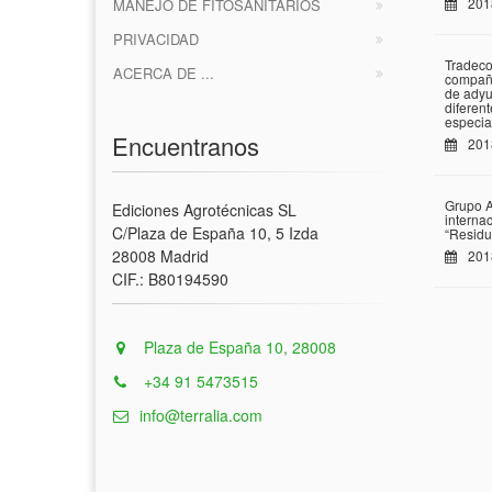
201
MANEJO DE FITOSANITARIOS
PRIVACIDAD
Tradeco
ACERCA DE ...
compañí
de adyu
diferen
especia
Encuentranos
201
Grupo A
Ediciones Agrotécnicas SL
interna
C/Plaza de España 10, 5 Izda
“Residu
28008 Madrid
201
CIF.: B80194590
Plaza de España 10, 28008
+34 91 5473515
info@terralia.com