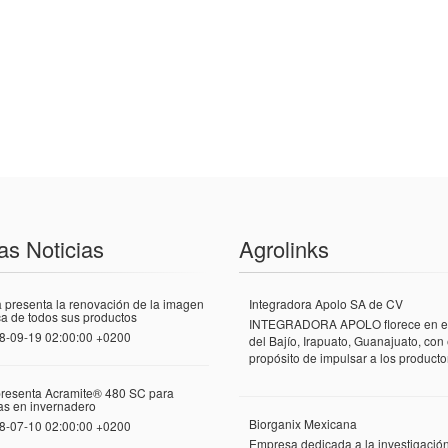
as Noticias
Agrolinks
 presenta la renovación de la imagen
Integradora Apolo SA de CV
a de todos sus productos
INTEGRADORA APOLO florece en el
8-09-19 02:00:00 +0200
del Bajío, Irapuato, Guanajuato, con 
propósito de impulsar a los productor
presenta Acramite® 480 SC para
las en invernadero
Biorganix Mexicana
8-07-10 02:00:00 +0200
Empresa dedicada a la investigació