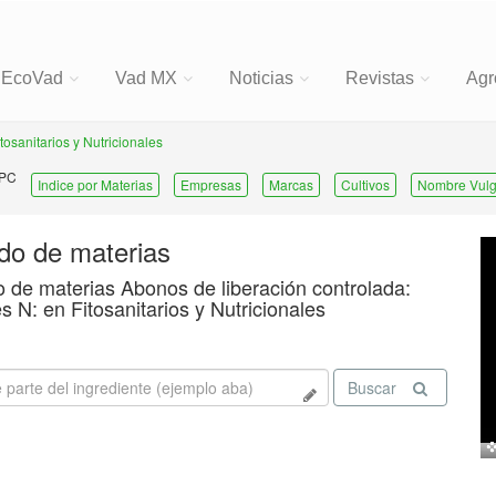
EcoVad
Vad MX
Noticias
Revistas
Agr
itosanitarios y Nutricionales
 PC
Indice por Materias
Empresas
Marcas
Cultivos
Nombre Vulg
ado de materias
o de materias Abonos de liberación controlada:
s N: en Fitosanitarios y Nutricionales
Buscar