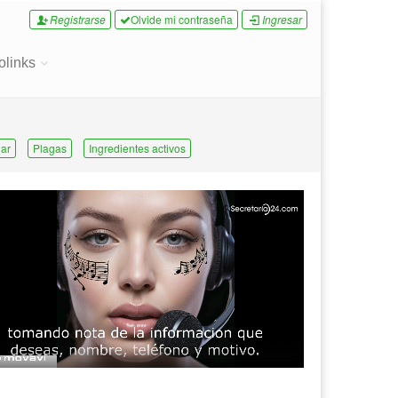
Registrarse
Olvide mi contraseña
Ingresar
olinks
ar
Plagas
Ingredientes activos