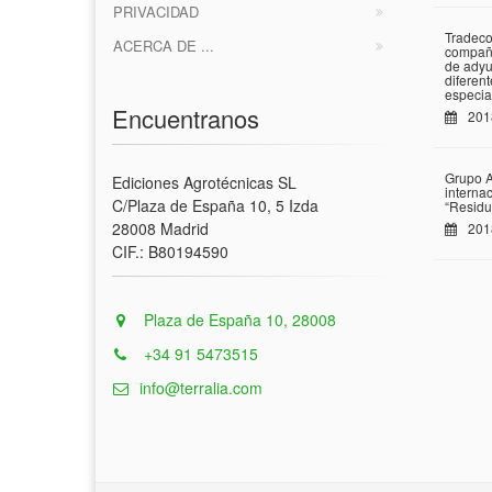
PRIVACIDAD
Tradeco
ACERCA DE ...
compañí
de adyu
diferen
especia
Encuentranos
201
Grupo A
Ediciones Agrotécnicas SL
interna
C/Plaza de España 10, 5 Izda
“Residu
28008 Madrid
201
CIF.: B80194590
Plaza de España 10, 28008
+34 91 5473515
info@terralia.com