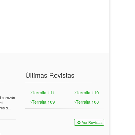
Últimas Revistas
Terralia 111
Terralia 110
 corazón
Terralia 109
Terralia 108
el
es d...
Ver Revistas
n