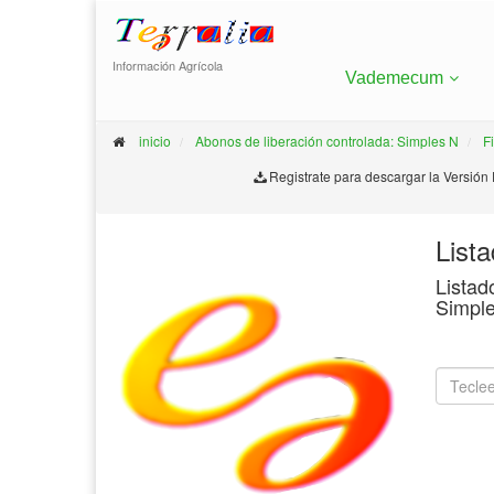
Información Agrícola
Vademecum
inicio
Abonos de liberación controlada: Simples N
F
Registrate para descargar la Versión
List
Listad
Simple