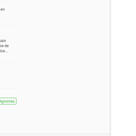
 en
rupo
tos de
ca...
Agrolinks