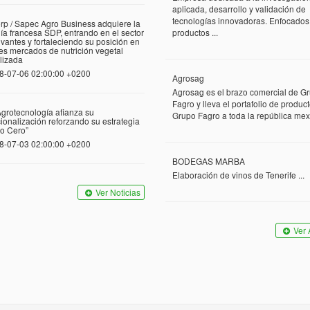
aplicada, desarrollo y validación de
tecnologías innovadoras. Enfocados
rp / Sapec Agro Business adquiere la
a francesa SDP, entrando en el sector
productos ...
vantes y fortaleciendo su posición en
tes mercados de nutrición vegetal
lizada
8-07-06 02:00:00 +0200
Agrosag
Agrosag es el brazo comercial de G
Fagro y lleva el portafolio de produc
grotecnología afianza su
Grupo Fagro a toda la república mexi
cionalización reforzando su estrategia
o Cero”
8-07-03 02:00:00 +0200
BODEGAS MARBA
Elaboración de vinos de Tenerife ...
Ver Noticias
Ver 