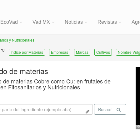
EcoVad
Vad MX
Noticias
Revistas
Agr
tarios y Nutricionales
 PC
Indice por Materias
Empresas
Marcas
Cultivos
Nombre Vulg
ado de materias
o de materias Cobre como Cu: en frutales de
en Fitosanitarios y Nutricionales
Buscar