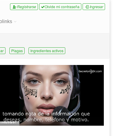
Registrarse
Olvide mi contraseña
Ingresar
olinks
ar
Plagas
Ingredientes activos