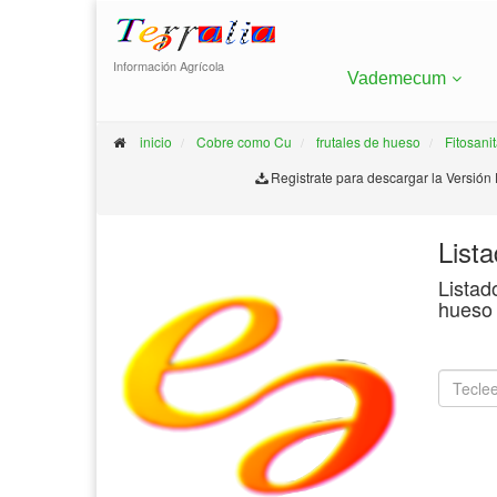
Información Agrícola
Vademecum
inicio
Cobre como Cu
frutales de hueso
Fitosani
Registrate para descargar la Versión
List
Listad
hueso 