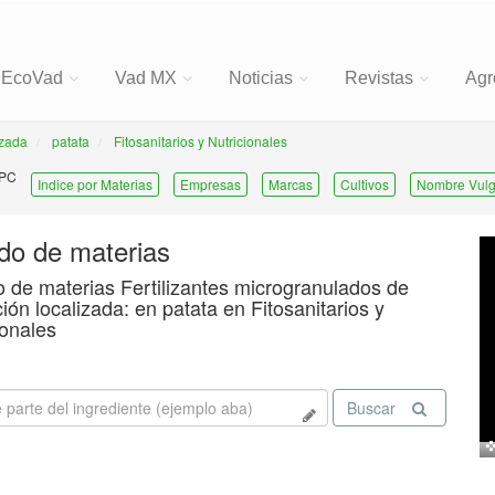
EcoVad
Vad MX
Noticias
Revistas
Agr
izada
patata
Fitosanitarios y Nutricionales
 PC
Indice por Materias
Empresas
Marcas
Cultivos
Nombre Vulg
ado de materias
o de materias Fertilizantes microgranulados de
ción localizada: en patata en Fitosanitarios y
ionales
Buscar