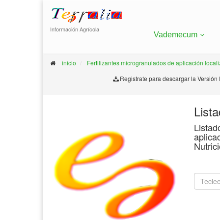
Información Agrícola
Vademecum
inicio
Fertilizantes microgranulados de aplicación local
Registrate para descargar la Versión
List
Listad
aplica
Nutric