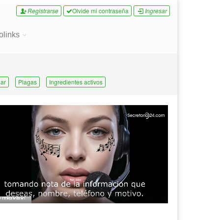
Registrarse
Olvide mi contraseña
Ingresar
olinks
ar
Plagas
Ingredientes activos